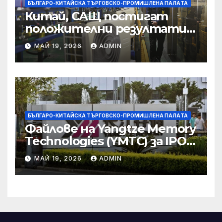
БЪЛГАРО-КИТАЙСКА ТЪРГОВСКО-ПРОМИШЛЕНА ПАЛAТА
Китай, САЩ постигат
положителни резултати в
икономическите и
МАЙ 19, 2026
ADMIN
търговски консултации:
министерство
БЪЛГАРО-КИТАЙСКА ТЪРГОВСКО-ПРОМИШЛЕНА ПАЛAТА
Файлове на Yangtze Memory
Technologies (YMTC) за IPO
на STAR Market
МАЙ 19, 2026
ADMIN