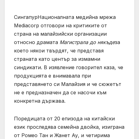
СингапурНационалната медийна мрежа
Mediacorp отговори на критиките от
страна на малайзийски организации
относно драмата
Магистрала до някъде
за
което някои твърдят, че представя
страната като център за измамни
синдикати. В изявление говорител каза, че
продукцията е внимавала при
представянето си Малайзия и че сюжетът
не е предназначен да се насочи към
конкретна държава.
Поредицата от 20 епизода на китайски
език проследява семейна двойка, изиграна
от Ромео Тан и Жанет Ау, и четирима