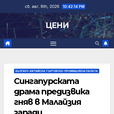
Skip
сб. авг. 8th, 2026
10:42:15 PM
to
content
ЦЕНИ
БЪЛГАРО-КИТАЙСКА ТЪРГОВСКО-ПРОМИШЛЕНА ПАЛAТА
Сингапурската
драма предизвика
гняв в Малайзия
заради