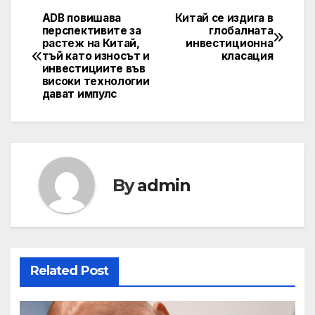
ADB повишава
Китай се издига в
Навигация
перспективите за
глобалната
растеж на Китай,
инвестиционна
тъй като износът и
класация
инвестициите във
високи технологии
дават импулс
By
admin
Related Post