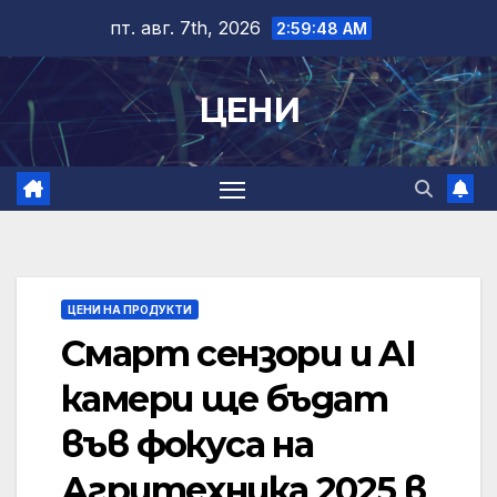
Skip
пт. авг. 7th, 2026
2:59:49 AM
to
content
ЦЕНИ
ЦЕНИ НА ПРОДУКТИ
Смарт сензори и AI
камери ще бъдат
във фокуса на
Агритехника 2025 в