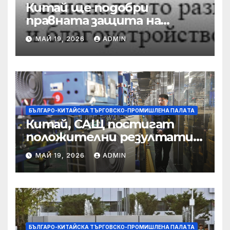
Китай ще подобри
правната защита на
предприятията, ще се
МАЙ 19, 2026
ADMIN
съсредоточи върху
борбата с
корпоративната
престъпност
БЪЛГАРО-КИТАЙСКА ТЪРГОВСКО-ПРОМИШЛЕНА ПАЛAТА
Китай, САЩ постигат
положителни резултати в
икономическите и
МАЙ 19, 2026
ADMIN
търговски консултации:
министерство
БЪЛГАРО-КИТАЙСКА ТЪРГОВСКО-ПРОМИШЛЕНА ПАЛAТА