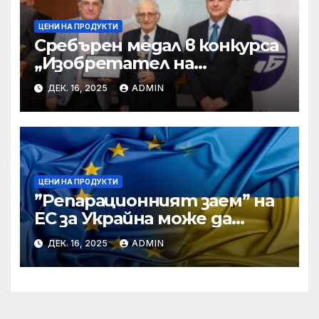
ЦЕНИ НА ПРОДУКТИ
Сребърен медал в конкурса
„Изобретател на
годината“ за учени от БАН
ДЕК. 16, 2025
ADMIN
ЦЕНИ НА ПРОДУКТИ
”Репарационният заем” на
ЕС за Украйна може да
достигне 130 милиарда
ДЕК. 16, 2025
ADMIN
евро