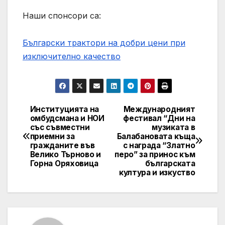
Наши спонсори са:
Български трактори на добри цени при
изключително качество
Институцията на
Международният
Навигация
омбудсмана и НОИ
фестивал “Дни на
със съвместни
музиката в
приемни за
Балабановата къща
гражданите във
с награда “Златно
Велико Търново и
перо” за принос към
Горна Оряховица
българската
култура и изкуство