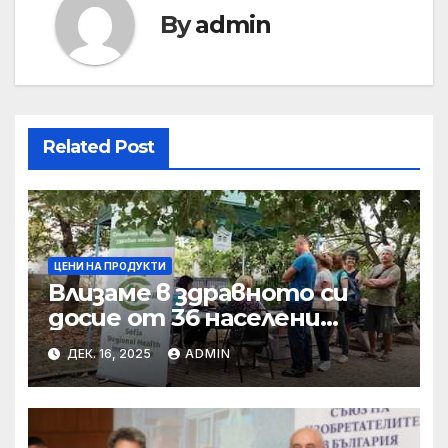
By
admin
Related Post
ЦЕНИ НА ПРОДУКТИ
Влизаме в здравното си
досие от 36 населени
места • МЗ
ДЕК. 16, 2025
ADMIN