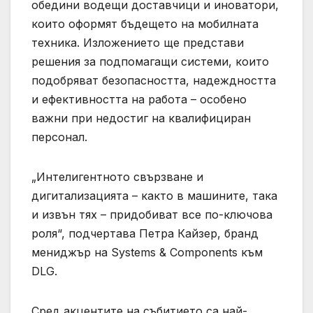
обедини водещи доставчици и иноватори,
които оформят бъдещето на мобилната
техника. Изложението ще представи
решения за подпомагащи системи, които
подобряват безопасността, надеждността
и ефективността на работа – особено
важни при недостиг на квалифициран
персонал.
„Интелигентното свързване и
дигитализацията – както в машините, така
и извън тях – придобиват все по-ключова
роля“, подчертава Петра Кайзер, бранд
мениджър на Systems & Components към
DLG.
Сред акцентите на събитието са най-