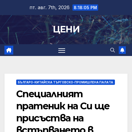
Skip
пт. авг. 7th, 2026
8:18:05 PM
to
content
ЦЕНИ
БЪЛГАРО-КИТАЙСКА ТЪРГОВСКО-ПРОМИШЛЕНА ПАЛAТА
Специалният
пратеник на Си ще
присъства на
встъпването в