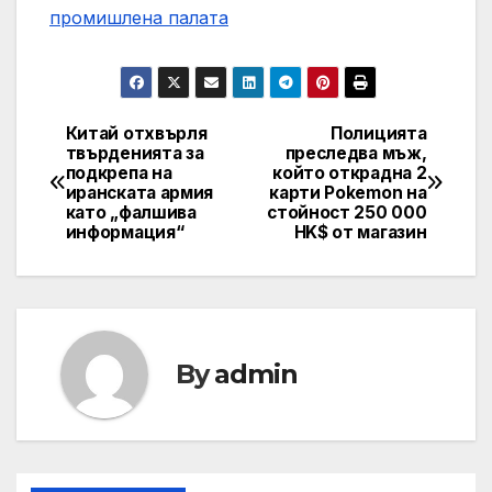
промишлена палaта
Китай отхвърля
Полицията
Навигация
твърденията за
преследва мъж,
подкрепа на
който открадна 2
иранската армия
карти Pokemon на
като „фалшива
стойност 250 000
информация“
HK$ от магазин
By
admin