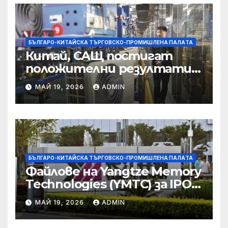
корпоративната
престъпност
БЪЛГАРО-КИТАЙСКА ТЪРГОВСКО-ПРОМИШЛЕНА ПАЛAТА
Китай, САЩ постигат
положителни резултати в
икономическите и
МАЙ 19, 2026
ADMIN
търговски консултации:
министерство
БЪЛГАРО-КИТАЙСКА ТЪРГОВСКО-ПРОМИШЛЕНА ПАЛAТА
Файлове на Yangtze Memory
Technologies (YMTC) за IPO
на STAR Market
МАЙ 19, 2026
ADMIN