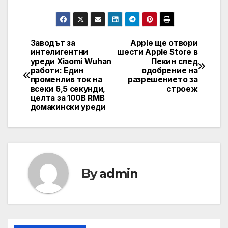
Заводът за
Apple ще отвори
Навигация
интелигентни
шести Apple Store в
уреди Xiaomi Wuhan
Пекин след
работи: Един
одобрение на
променлив ток на
разрешението за
всеки 6,5 секунди,
строеж
целта за 100B RMB
домакински уреди
By
admin