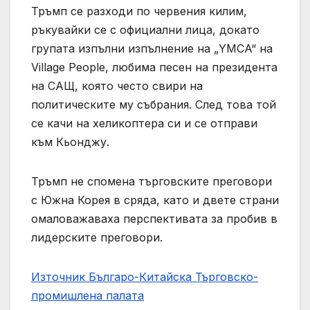
Тръмп се разходи по червения килим,
ръкувайки се с официални лица, докато
групата изпълни изпълнение на „YMCA“ на
Village People, любима песен на президента
на САЩ, която често свири на
политическите му събрания. След това той
се качи на хеликоптера си и се отправи
към Кьонджу.
Тръмп не спомена търговските преговори
с Южна Корея в сряда, като и двете страни
омаловажаваха перспективата за пробив в
лидерските преговори.
Източник Българо-Китайска Търговско-
промишлена палaта