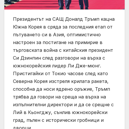
Президентът на САЩ Доналд Тръмп кацна
Южна Корея в сряда за последния етап от
пътуването си в Азия, оптимистично
настроен за постигане на примирие в
търговската война с китайския президент
Си Дзинпин след разговори на върха с
южнокорейския лидер Ли Дже-мюнг.
Пристигайки от Токио часове след като
Северна Корея изстреля крилата ракета,
способна да носи ядрено оръжие, Тръмп
трябва да говори на среща на върха на
изпълнителни директори и да се срещне с
Лий в Кьонгджу, сънлив южнокорейски
град, пълен с исторически гробници и
дворци.