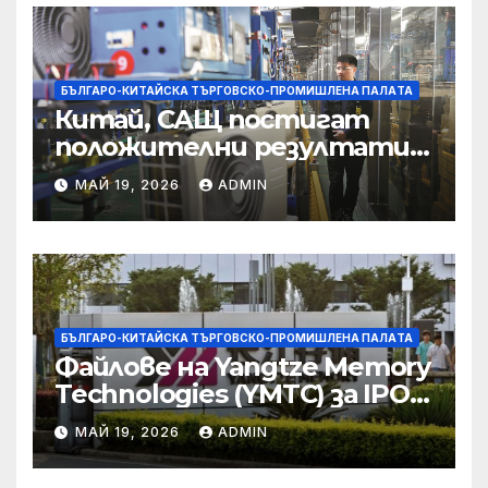
корпоративната
престъпност
БЪЛГАРО-КИТАЙСКА ТЪРГОВСКО-ПРОМИШЛЕНА ПАЛAТА
Китай, САЩ постигат
положителни резултати в
икономическите и
МАЙ 19, 2026
ADMIN
търговски консултации:
министерство
БЪЛГАРО-КИТАЙСКА ТЪРГОВСКО-ПРОМИШЛЕНА ПАЛAТА
Файлове на Yangtze Memory
Technologies (YMTC) за IPO
на STAR Market
МАЙ 19, 2026
ADMIN