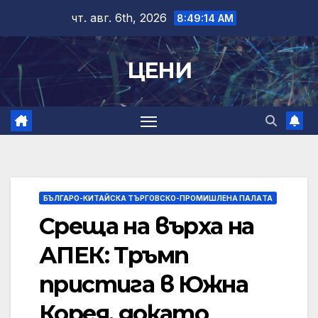
Skip
чт. авг. 6th, 2026
8:49:15 AM
to
content
ЦЕНИ
БЪЛГАРО-КИТАЙСКА ТЪРГОВСКО-ПРОМИШЛЕНА ПАЛAТА
Среща на върха на
АПЕК: Тръмп
пристига в Южна
Корея, докато