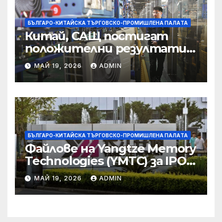
БЪЛГАРО-КИТАЙСКА ТЪРГОВСКО-ПРОМИШЛЕНА ПАЛAТА
Китай, САЩ постигат
положителни резултати в
икономическите и
МАЙ 19, 2026
ADMIN
търговски консултации:
министерство
БЪЛГАРО-КИТАЙСКА ТЪРГОВСКО-ПРОМИШЛЕНА ПАЛAТА
Файлове на Yangtze Memory
Technologies (YMTC) за IPO
на STAR Market
МАЙ 19, 2026
ADMIN