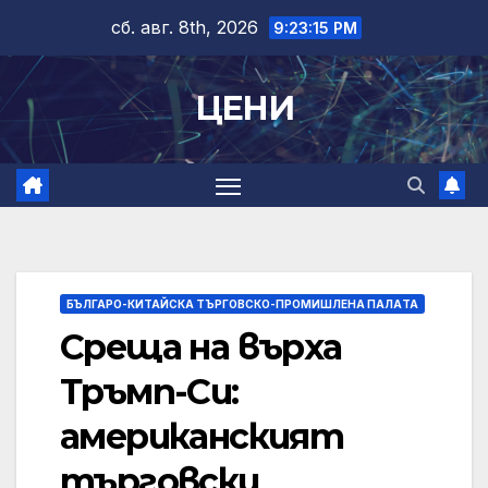
Skip
сб. авг. 8th, 2026
9:23:16 PM
to
content
ЦЕНИ
БЪЛГАРО-КИТАЙСКА ТЪРГОВСКО-ПРОМИШЛЕНА ПАЛAТА
Среща на върха
Тръмп-Си:
американският
търговски