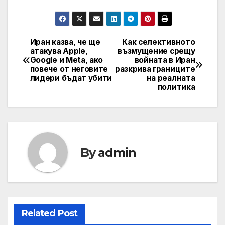
Иран казва, че ще
Как селективното
Навигация
атакува Apple,
възмущение срещу
Google и Meta, ако
войната в Иран
повече от неговите
разкрива границите
лидери бъдат убити
на реалната
политика
By
admin
Related Post