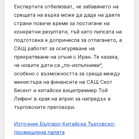
Експертите отбелязват, че забавянето на
срещата на върха може да даде на двете
страни повече време за постигане на
конкретни резултати, тъй като липсата на
подготовка е допринесла за отлагането, а
САЩ работят за осигуряване на
прекратяване на огъня с Иран. Те казаха,
че новите дати са „по-изпълними“,
особено с възможността за среща между
министъра на финансите на САЩ Скот
Бесент и китайски вицепремиер Той
Лифенг в края на април за напредък в
търговските преговори.
Източник Българо-Китайска Търговско-
промишлена палaта