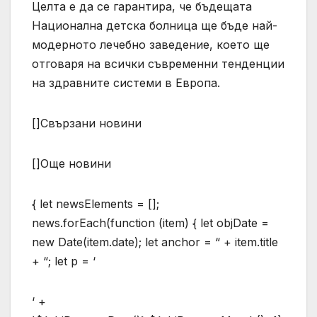
Целта е да се гарантира, че бъдещата
Национална детска болница ще бъде най-
модерното лечебно заведение, което ще
отговаря на всички съвременни тенденции
на здравните системи в Европа.
[]Свързани новини
[]Още новини
{ let newsElements = [];
news.forEach(function (item) { let objDate =
new Date(item.date); let anchor = “ + item.title
+ “; let p = ‘
‘ +