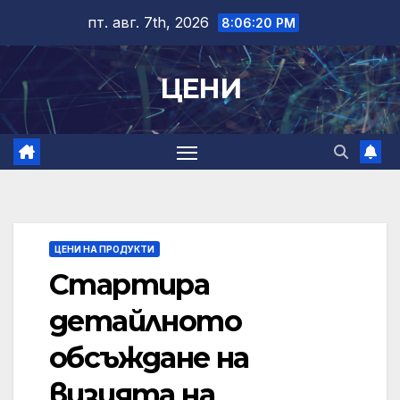
Skip
пт. авг. 7th, 2026
8:06:21 PM
to
content
ЦЕНИ
ЦЕНИ НА ПРОДУКТИ
Стартира
детайлното
обсъждане на
визията на