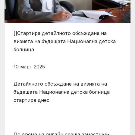
[]Стартира детайлното обсъждане на
визията на бъдещата Национална детска
болница
10 март 2025
Детайлното обсъждане на визията на
бъдещата Национална детска болница
стартира днес.
По време на онлайн среща заместник-