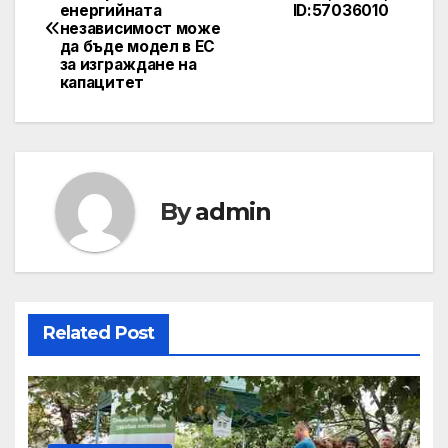
енергийната
ID:57036010
независимост може
да бъде модел в ЕС
за изграждане на
капацитет
By
admin
Related Post