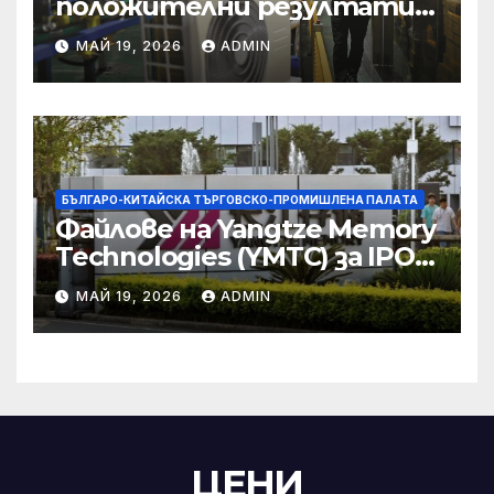
положителни резултати в
икономическите и
МАЙ 19, 2026
ADMIN
търговски консултации:
министерство
БЪЛГАРО-КИТАЙСКА ТЪРГОВСКО-ПРОМИШЛЕНА ПАЛAТА
Файлове на Yangtze Memory
Technologies (YMTC) за IPO
на STAR Market
МАЙ 19, 2026
ADMIN
ЦЕНИ