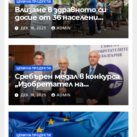
ЦЕНИ НА ПРОДУКТИ
Влизаме в здравното си
досие от 36 населени
места • МЗ
ДЕК. 16, 2025
ADMIN
ЦЕНИ НА ПРОДУКТИ
Сребърен медал в конкурса
„Изобретател на
годината“ за учени от БАН
ДЕК. 16, 2025
ADMIN
ЦЕНИ НА ПРОДУКТИ