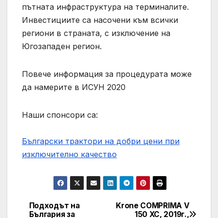
пътната инфраструктура на терминалите.
Инвестициите са насочени към всички
региони в страната, с изключение на
Югозападен регион.
Повече информация за процедурата може
да намерите в ИСУН 2020
Наши спонсори са:
Български трактори на добри цени при
изключително качество
Подходът на
Krone COMPRIMA V
Навигация
България за
150 XC, 2019г.,