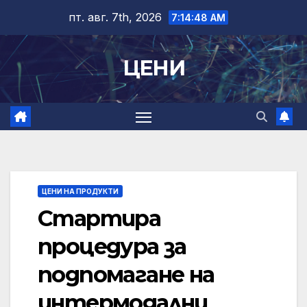
Skip
пт. авг. 7th, 2026
7:14:48 AM
to
content
ЦЕНИ
ЦЕНИ НА ПРОДУКТИ
Стартира
процедура за
подпомагане на
интермодални