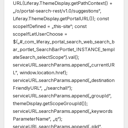
URL(Liferay.ThemeDisplay.getPathContext() +
„/o/portal-search-rest/v1.0/suggestions“,
Liferay.ThemeDisplay.getPortalURL()); const
scopeIfDefined = „this-site“; const
scopeIfLetUserChoose =
$(„#_com_liferay_portal_search_web_search_b
ar_portlet_SearchBarPortlet_INSTANCE_templ
ateSearch_selectScope“).val();
serviceURL.searchParams.append(„currentUR
L“, window.location.href);
serviceURL.searchParams.append(„destination
FriendlyURL“, „/searchall“);
serviceURL.searchParams.append(„groupId“,
themeDisplay.getScopeGroupId());
serviceURL.searchParams.append(„keywords
ParameterName“, „q“);
serviceURL.searchParams.append(„plid“,