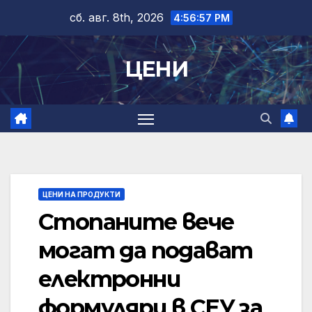
Skip
сб. авг. 8th, 2026
4:56:58 PM
to
content
ЦЕНИ
ЦЕНИ НА ПРОДУКТИ
Стопаните вече
могат да подават
електронни
формуляри в СЕУ за