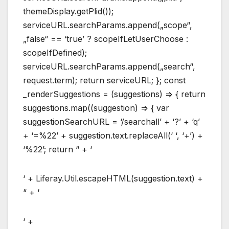
themeDisplay.getPlid());
serviceURL.searchParams.append(„scope“,
„false“ == ‘true’ ? scopeIfLetUserChoose :
scopeIfDefined);
serviceURL.searchParams.append(„search“,
request.term); return serviceURL; }; const
_renderSuggestions = (suggestions) => { return
suggestions.map((suggestion) => { var
suggestionSearchURL = ‘/searchall’ + ‘?’ + ‘q’
+ ‘=%22’ + suggestion.text.replaceAll(‘ ‘, ‘+’) +
‘%22’; return “ + ‘
‘ + Liferay.Util.escapeHTML(suggestion.text) +
“ + ‘
‘ +