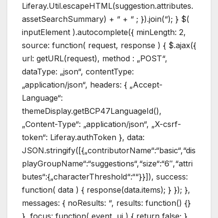
Liferay.Util.escapeHTML(suggestion.attributes.
assetSearchSummary) + “ + “ ; }).join(“); } $(
inputElement ).autocomplete({ minLength: 2,
source: function( request, response ) { $.ajax({
url: getURL(request), method : „POST“,
dataType: „json“, contentType:
„application/json“, headers: { „Accept-
Language“:
themeDisplay.getBCP47LanguageId(),
„Content-Type“: „application/json“, „X-csrf-
token“: Liferay.authToken }, data:
JSON.stringify([{„contributorName“:“basic“,“dis
playGroupName“:“suggestions“,“size“:“6″,“attri
butes“:{„characterThreshold“:““}}]), success:
function( data ) { response(data.items); } }); },
messages: { noResults: “, results: function() {}
}, focus: function( event, ui ) { return false; },