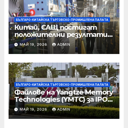
престъпност
БЪЛГАРО-КИТАЙСКА ТЪРГОВСКО-ПРОМИШЛЕНА ПАЛAТА
Китай, САЩ постигат
положителни резултати в
икономическите и
МАЙ 19, 2026
ADMIN
търговски консултации:
министерство
БЪЛГАРО-КИТАЙСКА ТЪРГОВСКО-ПРОМИШЛЕНА ПАЛAТА
Файлове на Yangtze Memory
Technologies (YMTC) за IPO
на STAR Market
МАЙ 19, 2026
ADMIN