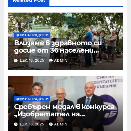
ЦЕНИ НА ПРОДУКТИ
Влизаме в здравното си
досие от 36 населени
места • МЗ
ДЕК. 16, 2025
ADMIN
ЦЕНИ НА ПРОДУКТИ
Сребърен медал в конкурса
„Изобретател на
годината“ за учени от БАН
ДЕК. 16, 2025
ADMIN