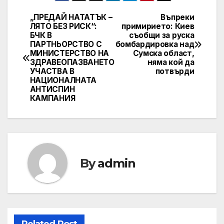
„ПРЕДАЙ НАТАТЪК –
Въпреки
Навигация
ЛЯТО БЕЗ РИСК“:
примирието: Киев
БЧК В
съобщи за руска
ПАРТНЬОРСТВО С
бомбардировка над
МИНИСТЕРСТВО НА
Сумска област,
ЗДРАВЕОПАЗВАНЕТО
няма кой да
УЧАСТВА В
потвърди
НАЦИОНАЛНАТА
АНТИСПИН
КАМПАНИЯ
By
admin
Related Post