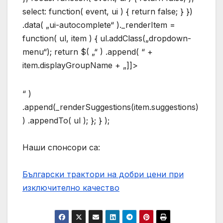
select: function( event, ui ) { return false; } })
.data( „ui-autocomplete“ )._renderItem =
function( ul, item ) { ul.addClass(„dropdown-
menu“); return $( „“ ) .append( “ +
item.displayGroupName + „]]>
“ )
.append(_renderSuggestions(item.suggestions)
) .appendTo( ul ); }; } );
Наши спонсори са:
Български трактори на добри цени при
изключително качество