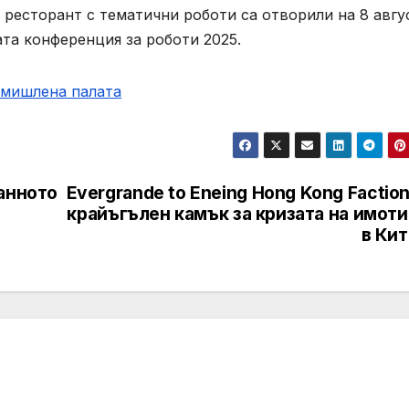
 ресторант с тематични роботи са отворили на 8 авгу
та конференция за роботи 2025.
омишлена палaта
анното
Evergrande to Eneing Hong Kong Faction
крайъгълен камък за кризата на имот
в Кит