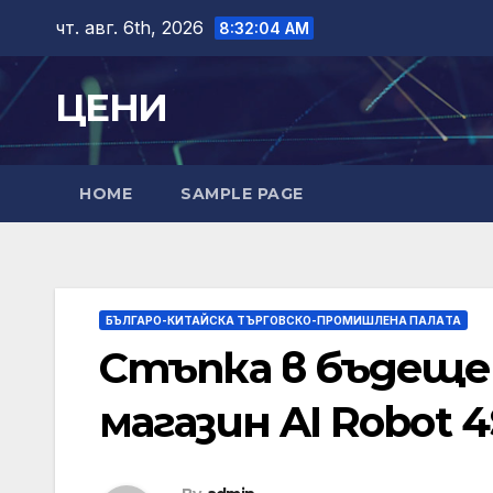
Skip
чт. авг. 6th, 2026
8:32:05 AM
to
content
ЦЕНИ
HOME
SAMPLE PAGE
БЪЛГАРО-КИТАЙСКА ТЪРГОВСКО-ПРОМИШЛЕНА ПАЛAТА
Стъпка в бъдещет
магазин AI Robot 4