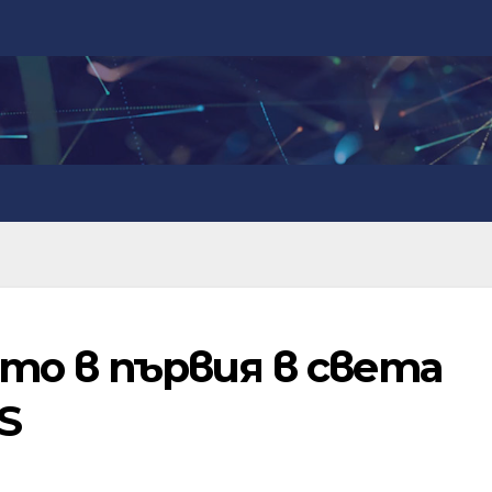
о в първия в света
S