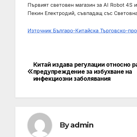
Първият световен магазин за AI Robot 4S и
Пекин Електродий, съвпадащ със Световна
Източник Българо-Китайска Търговско-пр
Китай издава регулации относно р
Навигация
предупреждение за избухване на
инфекциозни заболявания
By
admin