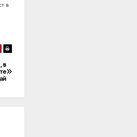
ст в
, в
ите
ай