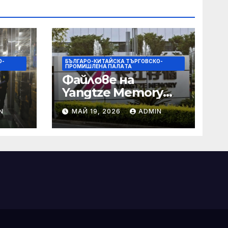
О-
БЪЛГАРО-КИТАЙСКА ТЪРГОВСКО-
ПРОМИШЛЕНА ПАЛAТА
Файлове на
Yangtze Memory
Technologies
N
МАЙ 19, 2026
ADMIN
(YMTC) за IPO на
те и
STAR Market
о