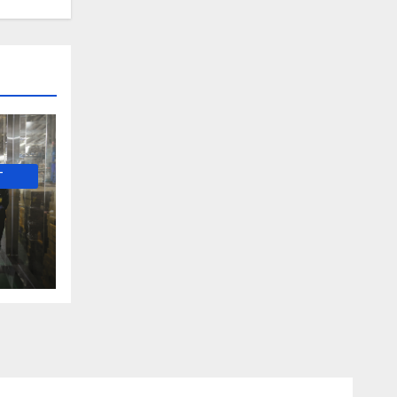
-
е и
о