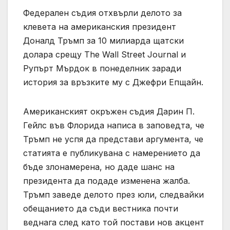
Федерален съдия отхвърли делото за
клевета на американския президент
Доналд Тръмп за 10 милиарда щатски
долара срещу The Wall Street Journal и
Рупърт Мърдок в понеделник заради
история за връзките му с Джефри Епщайн.
Американският окръжен съдия Дарин П.
Гейлс във Флорида написа в заповедта, че
Тръмп не успя да представи аргумента, че
статията е публикувана с намерението да
бъде злонамерена, но даде шанс на
президента да подаде изменена жалба.
Тръмп заведе делото през юли, следвайки
обещанието да съди вестника почти
веднага след като той постави нов акцент