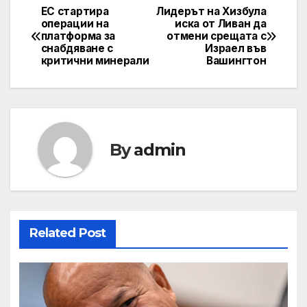
ЕС стартира
Лидерът на Хизбула
Навигация
операции на
иска от Ливан да
платформа за
отмени срещата с
снабдяване с
Израел във
критични минерали
Вашингтон
By
admin
Related Post