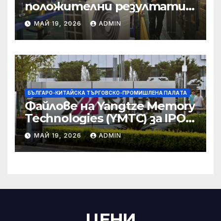
положителни резултати в
икономическите и
МАЙ 19, 2026
ADMIN
търговски консултации:
министерство
БЪЛГАРО-КИТАЙСКА ТЪРГОВСКО-ПРОМИШЛЕНА ПАЛAТА
Файлове на Yangtze Memory
Technologies (YMTC) за IPO
на STAR Market
МАЙ 19, 2026
ADMIN
ЦЕНИ