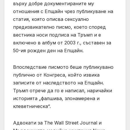
върху добре документираните му
отношения с Епщайн чрез публикуване на
статия, която описва сексуално
предизвикателно писмо, което според
вестника носи подписа на Тръмп и е
включено в албум от 2003 г., съставен за
50-ия рожден ден на Епщайн.
Впоследствие писмото беше публикувано
публично от Конгреса, който извика
записите от наследството на Епщайн.
Тръмп отрече да го е написал, наричайки
историята „фалшива, злонамерена и
клеветническа“.
Адвокати за The Wall Street Journal и