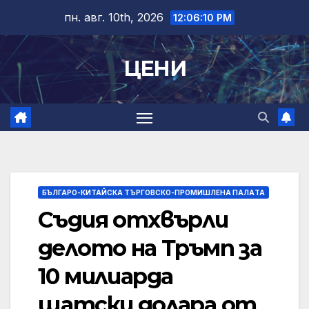
Skip
пн. авг. 10th, 2026
12:06:10 PM
to
content
ЦЕНИ
БЪЛГАРО-КИТАЙСКА ТЪРГОВСКО-ПРОМИШЛЕНА ПАЛAТА
Съдия отхвърли
делото на Тръмп за
10 милиарда
щатски долара от