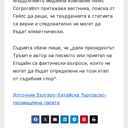
Мърдокчиято медийна компания News
Corporation притежава вестника, поиска от
Гейлс да реши, че твърденията в статията
са верни и следователно не могат да
бъдат клеветнически.
Съдията обаче пише, че „дали президентът
Тръмп е автор на писмото или приятел на
Епщайн са фактически въпроси, които не
могат да бъдат определени на този етап
от съдебния спор“.
Източник Българо-Китайска Търговско-
промишлена палaта