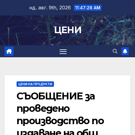
Skip
нд. авг. 9th, 2026
11:47:29 AM
to
content
ЦЕНИ
ЦЕНИ НА ПРОДУКТИ
СЪОБЩЕНИЕ за
проведено
производство по
издаване на общ