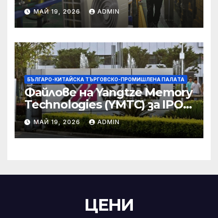
икономическите и
МАЙ 19, 2026
ADMIN
търговски консултации:
министерство
БЪЛГАРО-КИТАЙСКА ТЪРГОВСКО-ПРОМИШЛЕНА ПАЛAТА
Файлове на Yangtze Memory
Technologies (YMTC) за IPO
на STAR Market
МАЙ 19, 2026
ADMIN
ЦЕНИ