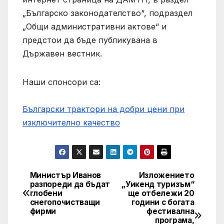
„Българско законодателство“, подраздел
„Общи административни актове“ и
предстои да бъде публикувана в
Държавен вестник.
Наши спонсори са:
Български трактори на добри цени при
изключително качество
Министър Иванов
Изложението
Навигация
разпореди да бъдат
„Уикенд туризъм“
глобени
ще отбележи 20
снегопочистващи
години с богата
фирми
фестивална
програма,