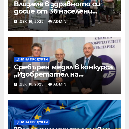
Влизаме в здравното си
досие от 36 населени
места • МЗ
ДЕК. 16, 2025
ADMIN
ЦЕНИ НА ПРОДУКТИ
Сребърен медал в конкурса
„Изобретател на
годината“ за учени от БАН
ДЕК. 16, 2025
ADMIN
ЦЕНИ НА ПРОДУКТИ