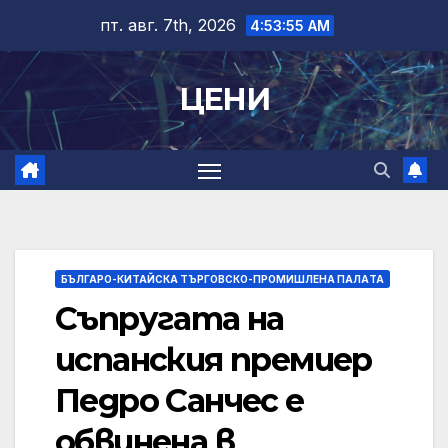
Skip
пт. авг. 7th, 2026
4:53:56 AM
to
content
ЦЕНИ
БЪЛГАРО-КИТАЙСКА ТЪРГОВСКО-ПРОМИШЛЕНА ПАЛAТА
Съпругата на
испанския премиер
Педро Санчес е
обвинена в