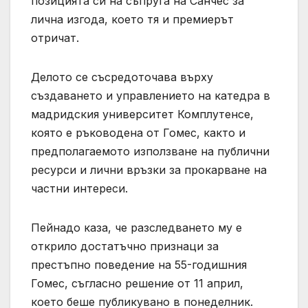
позицията си на съпруга на Санчес за
лична изгода, което тя и премиерът
отричат.
Делото се съсредоточава върху
създаването и управлението на катедра в
мадридския университет Комплутенсе,
която е ръководена от Гомес, както и
предполагаемото използване на публични
ресурси и лични връзки за прокарване на
частни интереси.
Пейнадо каза, че разследването му е
открило достатъчно признаци за
престъпно поведение на 55-годишния
Гомес, съгласно решение от 11 април,
което беше публикувано в понеделник.