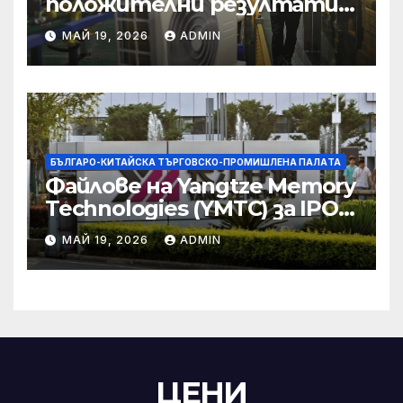
положителни резултати в
икономическите и
МАЙ 19, 2026
ADMIN
търговски консултации:
министерство
БЪЛГАРО-КИТАЙСКА ТЪРГОВСКО-ПРОМИШЛЕНА ПАЛAТА
Файлове на Yangtze Memory
Technologies (YMTC) за IPO
на STAR Market
МАЙ 19, 2026
ADMIN
ЦЕНИ