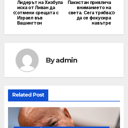
Лидерът на Хизбула
Пакистан привлича
Навигация
иска от Ливан да
вниманието на
отмени срещата с
света. Сега трябва
Израел във
да се фокусира
Вашингтон
навътре
By
admin
Related Post