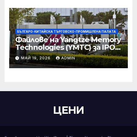
министерство
БЪЛГАРО-КИТАЙСКА ТЪРГОВСКО-ПРОМИШЛЕНА ПАЛAТА
Файлове на Yangtze Memory
Technologies (YMTC) за IPO
на STAR Market
МАЙ 19, 2026
ADMIN
ЦЕНИ