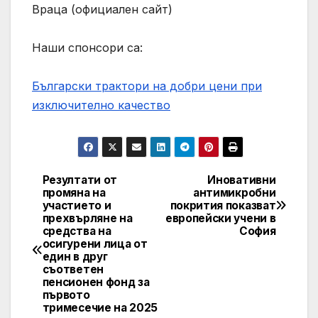
Враца (официален сайт)
Наши спонсори са:
Български трактори на добри цени при
изключително качество
Резултати от
Иновативни
Навигация
промяна на
антимикробни
участието и
покрития показват
прехвърляне на
европейски учени в
средства на
София
осигурени лица от
един в друг
съответен
пенсионен фонд за
първото
тримесечие на 2025