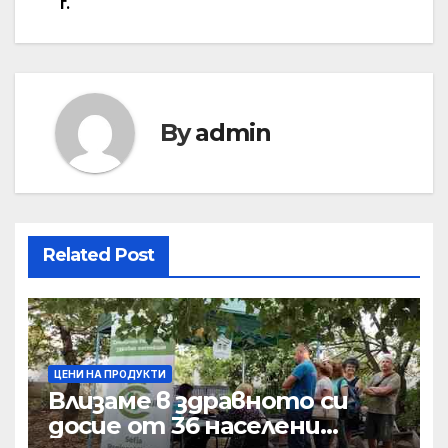
г.
By
admin
Related Post
ЦЕНИ НА ПРОДУКТИ
Влизаме в здравното си
досие от 36 населени