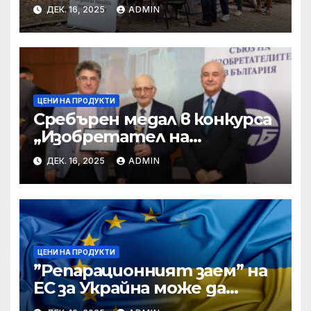
места • МЗ
ДЕК. 16, 2025
ADMIN
ЦЕНИ НА ПРОДУКТИ
Сребърен медал в конкурса
„Изобретател на
годината“ за учени от БАН
ДЕК. 16, 2025
ADMIN
ЦЕНИ НА ПРОДУКТИ
”Репарационният заем” на
ЕС за Украйна може да
достигне 130 милиарда