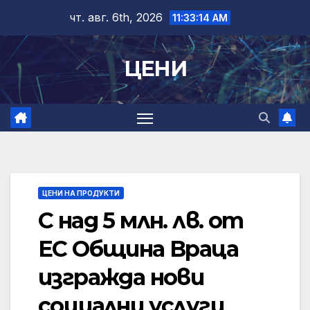
Skip
чт. авг. 6th, 2026
11:33:15 AM
to
content
ЦЕНИ
ЦЕНИ НА ПРОДУКТИ
С над 5 млн. лв. от
ЕС Община Враца
изгражда нови
социални услуги