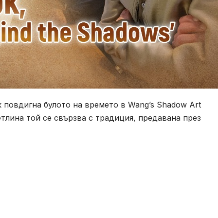
 повдигна булото на времето в Wang’s Shadow Art
етлина той се свързва с традиция, предавана през