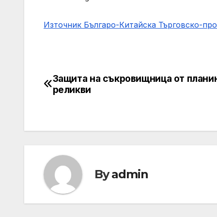
Източник Българо-Китайска Търговско-пр
Защита на съкровищница от плани
Навигация
реликви
By
admin