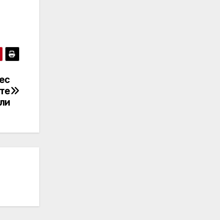
ес
те
ли