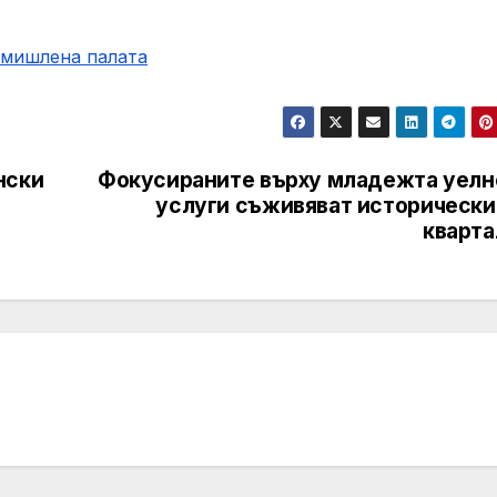
омишлена палaта
нски
Фокусираните върху младежта уелн
услуги съживяват исторически
кварта