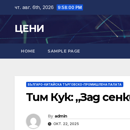
Skip
чт. авг. 6th, 2026
9:58:01 PM
to
content
ЦЕНИ
HOME
SAMPLE PAGE
БЪЛГАРО-КИТАЙСКА ТЪРГОВСКО-ПРОМИШЛЕНА ПАЛAТА
Тим Кук: „Зад сен
By
admin
ОКТ. 22, 2025