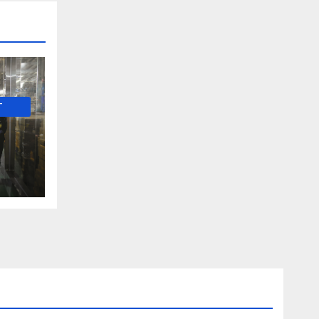
-
е и
о