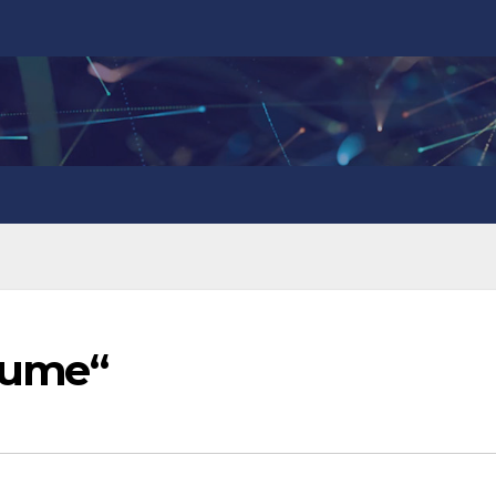
ките“