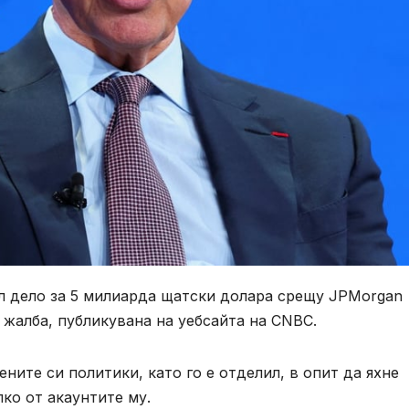
л дело за 5 милиарда щатски долара срещу JPMorgan
 жалба, публикувана на уебсайта на CNBC.
ните си политики, като го е отделил, в опит да яхне
лко от акаунтите му.