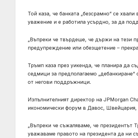
Той каза, че банката „безсрамно“ се хвали
уважение и е работила усърдно, за да под
„Въпреки че твърдеше, че държи на тези п
предупреждение или обезщетение – прекрат
Тръмп каза през уикенда, че планира да с
седмици за предполагаемо „дебанкиране“ с
от негови поддръжници.
Изпълнителният директор на JPMorgan Ch
икономически форум в Давос, Швейцария, 
„Въпреки че съжаляваме, че президентът Т
уважаваме правото на президента да ни съ