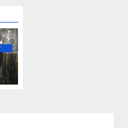
-
е и
о