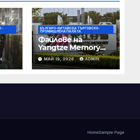
О-
БЪЛГАРО-КИТАЙСКА ТЪРГОВСКО-
ПРОМИШЛЕНА ПАЛAТА
Файлове на
Yangtze Memory
Technologies
N
МАЙ 19, 2026
ADMIN
(YMTC) за IPO на
те и
STAR Market
о
Home
Sample Page