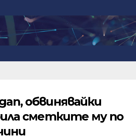
gan, обвинявайки
крила сметките му по
чини