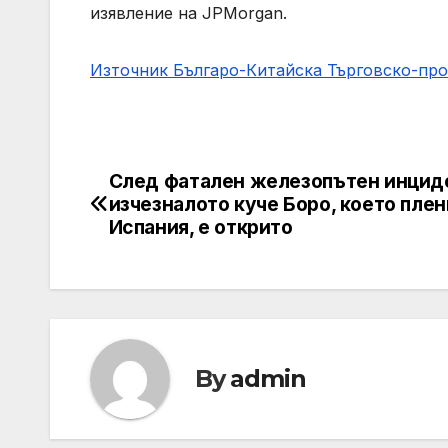
изявление на JPMorgan.
Източник Българо-Китайска Търговско-пр
След фатален железопътен инцид
Навигация
изчезналото куче Боро, което плен
Испания, е открито
By
admin