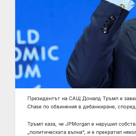
Президентът на САЩ Доналд Тръмп е заве
Chase по обвинения в дебанкиране, според
Тръмп каза, че JPMorgan е нарушил собстве
„политическата вълна“, и е прекратил няко