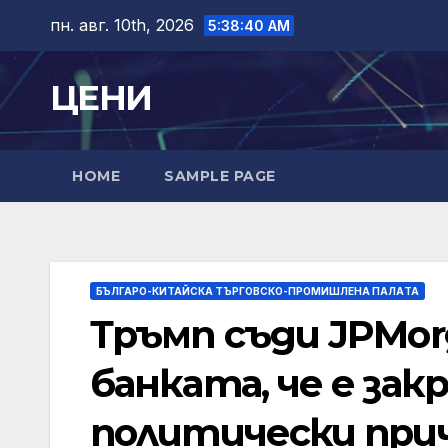
Skip
пн. авг. 10th, 2026
5:38:41 AM
to
content
ЦЕНИ
HOME
SAMPLE PAGE
БЪЛГАРО-КИТАЙСКА ТЪРГОВСКО-ПРОМИШЛЕНА ПАЛAТА
Тръмп съди JPMor
банката, че е за
политически при