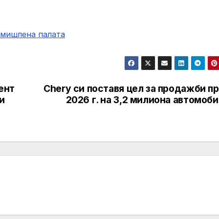
омишлена палaта
ент
Chery си поставя цел за продажби п
и
2026 г. на 3,2 милиона автомоб