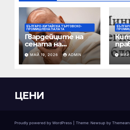
БЪЛГАРО-КИТАЙСКА ТЪРГОВСКО-
БЪЛГАР
ПРОМИШЛЕНА ПАЛAТА
ПРОМИ
Гвардейците на
Кит
сената на
пра
Филипините са
на
МАЙ 19, 2026
ADMIN
МАЙ
разследвани за
пре
стрелба, докато
ще 
сенаторът
със
беглец бяга
вър
кор
ЦЕНИ
пре
Proudly powered by WordPress
|
Theme:
Newsup
by
Themean