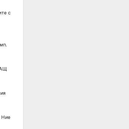
ите с
мп.
САЩ
ния
. Ние