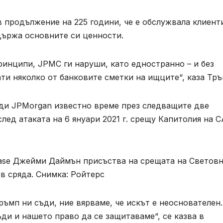
 в продължение на 225 години, че е обслужвала клиент
държа основните си ценности.
ринципи, JPMC ги наруши, като едностранно – и без
и няколко от банковите сметки на ищците“, каза Тръ
ъди JPMorgan известно време през следващите две
лед атаката на 6 януари 2021 г. срещу Капитолия на 
ase Джейми Даймън присъства на срещата на Светов
в сряда. Снимка: Ройтерс
ръмп ни съди, ние вярваме, че искът е неоснователен
ди и нашето право да се защитаваме“, се казва в