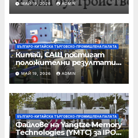
предприятията, ще се
МАЙ 19, 2026
ADMIN
съсредоточи върху
борбата с
корпоративната
престъпност
БЪЛГАРО-КИТАЙСКА ТЪРГОВСКО-ПРОМИШЛЕНА ПАЛAТА
Китай, САЩ постигат
положителни резултати в
икономическите и
МАЙ 19, 2026
ADMIN
търговски консултации:
министерство
БЪЛГАРО-КИТАЙСКА ТЪРГОВСКО-ПРОМИШЛЕНА ПАЛAТА
Файлове на Yangtze Memory
Technologies (YMTC) за IPO