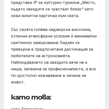
представи IP за културен туризъм „Място,
където звездите се чувстват близо“ като
нова визитна картичка към света.
Със своята голяма надморска височина,
отлични атмосферни условия и минимално
светлинно замърсяване Лидзян се
превърна в предпочитана дестинация за
любителите на астрономията.
Наблюдаването на звездите вече не е
ниша, запазена за професионалисти, а все
по-достъпно изживяване в начина на
живот.
като това:
като Зареждане…