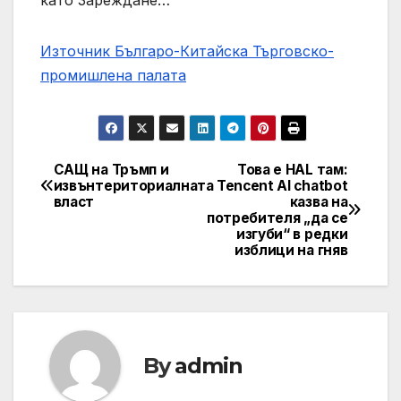
Източник Българо-Китайска Търговско-
промишлена палaта
САЩ на Тръмп и
Това е HAL там:
Навигация
извънтериториалната
Tencent AI chatbot
власт
казва на
потребителя „да се
изгуби“ в редки
изблици на гняв
By
admin