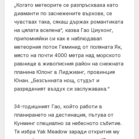
„Когато метеорите се разпръскваха като
диаманти по заснежените върхове, се
чувствах така, сякаш държах романтиката
на цялата вселена“, казва Гао Циухонг,
припомняйки си как е наблюдавал
метеорния поток Геминид от поляната Як,
място на почти 4000 метра над морското
равнище в живописния район на снежната
планина Юлонг в Лиджианг, провинция
Юнан. „Безсънната нощ, студът и
разреденият въздух си заслужаваха.“
34-годишният Гао, който работи в
планирането на дестинация, пътува от
Кунминг специално за небесното събитие.
Тя избра Yak Meadow заради открития му