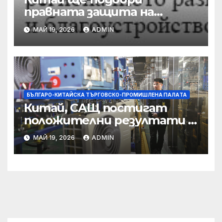
правната защита на
предприятията, ще се
МАЙ 19, 2026
ADMIN
съсредоточи върху
борбата с
корпоративната
престъпност
БЪЛГАРО-КИТАЙСКА ТЪРГОВСКО-ПРОМИШЛЕНА ПАЛAТА
Китай, САЩ постигат
положителни резултати в
икономическите и
МАЙ 19, 2026
ADMIN
търговски консултации:
министерство