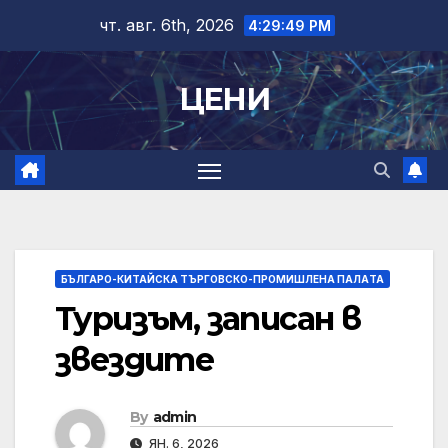
Skip
чт. авг. 6th, 2026
4:29:49 PM
to
content
ЦЕНИ
БЪЛГАРО-КИТАЙСКА ТЪРГОВСКО-ПРОМИШЛЕНА ПАЛAТА
Туризъм, записан в
звездите
By
admin
ЯН. 6, 2026