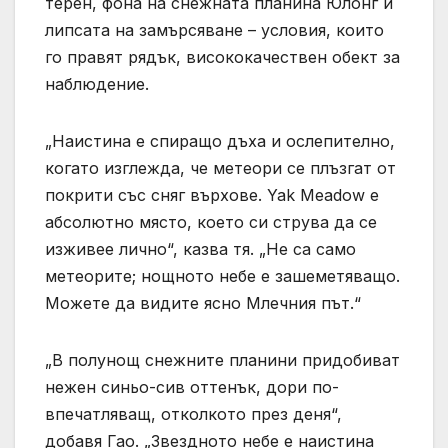
терен, фона на снежната планина Юлонг и
липсата на замърсяване – условия, които
го правят рядък, висококачествен обект за
наблюдение.
„Наистина е спиращо дъха и ослепително,
когато изглежда, че метеори се плъзгат от
покрити със сняг върхове. Yak Meadow е
абсолютно място, което си струва да се
изживее лично“, казва тя. „Не са само
метеорите; нощното небе е зашеметяващо.
Можете да видите ясно Млечния път.“
„В полунощ снежните планини придобиват
нежен синьо-сив оттенък, дори по-
впечатляващ, отколкото през деня“,
добавя Гао. „Звездното небе е наистина