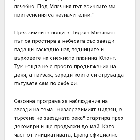
лечебно. Под Млечния път всичките ми
притеснения са незначителни.“
През зимните нощи в Лидзян Млечният
път се простира в небесата със звезди,
падащи каскадно над ледниците и
върховете на снежната планина Юлонг.
Тук нощта не е просто продължение на
деня, а пейзаж, заради който си струва да
пътувате сам по себе си.
Сезонна програма за наблюдение на
звезди на тема „Незабравимият Лидзян, в
търсене на звездната река“ стартира през
декември и ще продължи до май. Като
част от инициативата, Lijiang официално