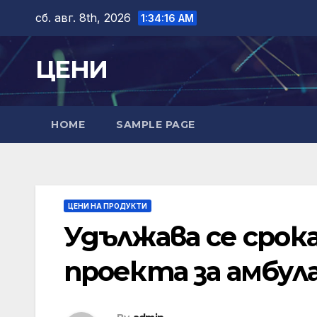
Skip
сб. авг. 8th, 2026
1:34:17 AM
to
content
ЦЕНИ
HOME
SAMPLE PAGE
ЦЕНИ НА ПРОДУКТИ
Удължава се срок
проекта за амбул