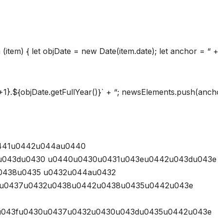
(item) { let objDate = new Date(item.date); let anchor = “ 
)+1}.${objDate.getFullYear()}` + “; newsElements.push(anch