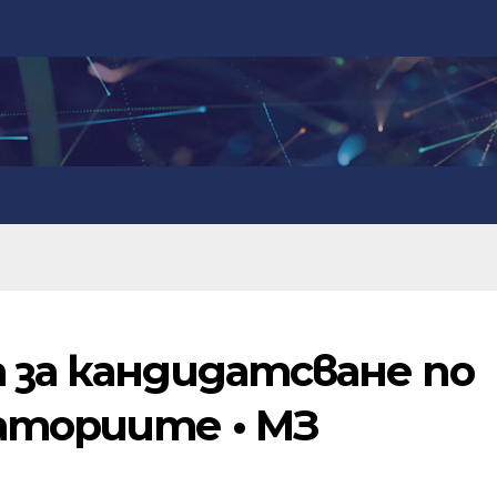
а за кандидатсване по
аториите • МЗ