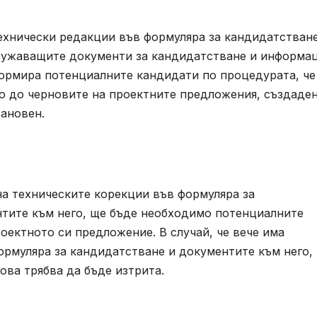
хнически редакции във формуляра за кандидатстван
ружаващите документи за кандидатстване и информац
ормира потенциалните кандидати по процедурата, че
о до черновите на проектните предложения, създаден
тановен.
а техническите корекции във формуляра за
тите към него, ще бъде необходимо потенциалните
оектното си предложение. В случай, че вече има
ормуляра за кандидатстване и документите към него,
ова трябва да бъде изтрита.