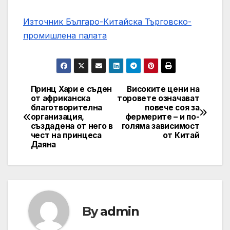
Източник Българо-Китайска Търговско-
промишлена палaта
Принц Хари е съден
Високите цени на
Навигация
от африканска
торовете означават
благотворителна
повече соя за
организация,
фермерите – и по-
създадена от него в
голяма зависимост
чест на принцеса
от Китай
Даяна
By
admin