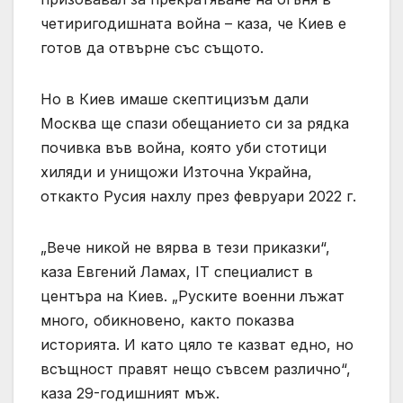
четиригодишната война – каза, че Киев е
готов да отвърне със същото.
Но в Киев имаше скептицизъм дали
Москва ще спази обещанието си за рядка
почивка във война, която уби стотици
хиляди и унищожи Източна Украйна,
откакто Русия нахлу през февруари 2022 г.
„Вече никой не вярва в тези приказки“,
каза Евгений Ламах, IT специалист в
центъра на Киев. „Руските военни лъжат
много, обикновено, както показва
историята. И като цяло те казват едно, но
всъщност правят нещо съвсем различно“,
каза 29-годишният мъж.