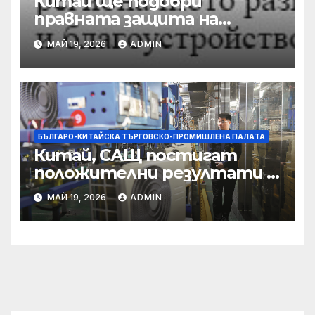
Китай ще подобри
правната защита на
предприятията, ще се
МАЙ 19, 2026
ADMIN
съсредоточи върху
борбата с
корпоративната
престъпност
БЪЛГАРО-КИТАЙСКА ТЪРГОВСКО-ПРОМИШЛЕНА ПАЛAТА
Китай, САЩ постигат
положителни резултати в
икономическите и
МАЙ 19, 2026
ADMIN
търговски консултации:
министерство