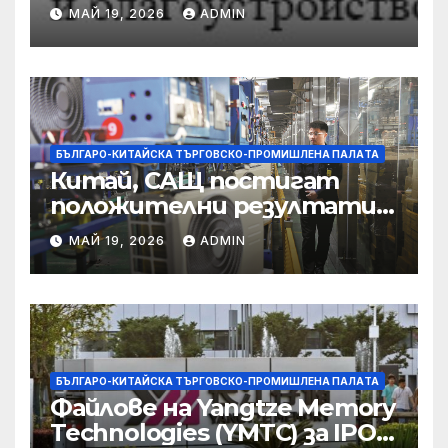
предприятията, ще се
МАЙ 19, 2026
ADMIN
съсредоточи върху
борбата с
корпоративната
престъпност
БЪЛГАРО-КИТАЙСКА ТЪРГОВСКО-ПРОМИШЛЕНА ПАЛAТА
Китай, САЩ постигат
положителни резултати в
икономическите и
МАЙ 19, 2026
ADMIN
търговски консултации:
министерство
БЪЛГАРО-КИТАЙСКА ТЪРГОВСКО-ПРОМИШЛЕНА ПАЛAТА
Файлове на Yangtze Memory
Technologies (YMTC) за IPO