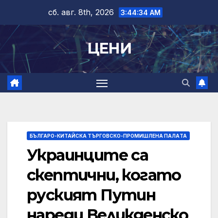
Skip
сб. авг. 8th, 2026
3:44:34 AM
to
content
ЦЕНИ
БЪЛГАРО-КИТАЙСКА ТЪРГОВСКО-ПРОМИШЛЕНА ПАЛAТА
Украинците са
скептични, когато
руският Путин
нареди Великденско