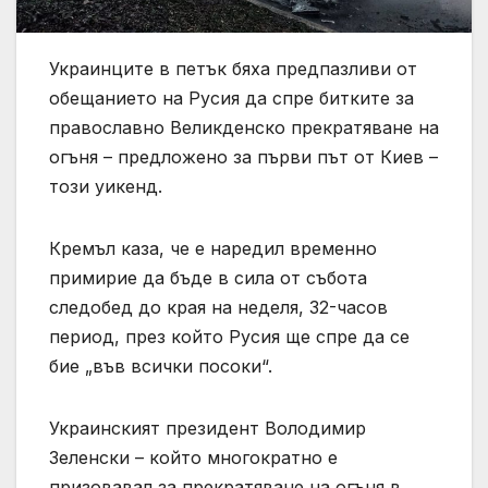
Украинците в петък бяха предпазливи от
обещанието на Русия да спре битките за
православно Великденско прекратяване на
огъня – предложено за първи път от Киев –
този уикенд.
Кремъл каза, че е наредил временно
примирие да бъде в сила от събота
следобед до края на неделя, 32-часов
период, през който Русия ще спре да се
бие „във всички посоки“.
Украинският президент Володимир
Зеленски – който многократно е
призовавал за прекратяване на огъня в