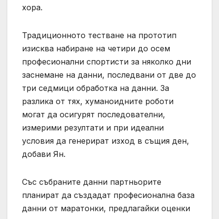
хора.
Традиционното тестване на прототип
изисква набиране на четири до осем
професионални спортисти за няколко дни
заснемане на данни, последвани от две до
три седмици обработка на данни. За
разлика от тях, хуманоидните роботи
могат да осигурят последователни,
измерими резултати и при идеални
условия да генерират изход в същия ден,
добави Ян.
Със събраните данни партньорите
планират да създадат професионална база
данни от маратонки, предлагайки оценки