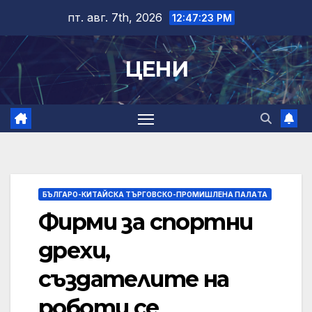
Skip
пт. авг. 7th, 2026
12:47:24 PM
to
content
ЦЕНИ
БЪЛГАРО-КИТАЙСКА ТЪРГОВСКО-ПРОМИШЛЕНА ПАЛAТА
Фирми за спортни
дрехи,
създателите на
роботи се