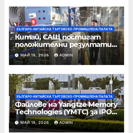
корпоративната
престъпност
БЪЛГАРО-КИТАЙСКА ТЪРГОВСКО-ПРОМИШЛЕНА ПАЛAТА
Китай, САЩ постигат
положителни резултати в
икономическите и
МАЙ 19, 2026
ADMIN
търговски консултации:
министерство
БЪЛГАРО-КИТАЙСКА ТЪРГОВСКО-ПРОМИШЛЕНА ПАЛAТА
Файлове на Yangtze Memory
Technologies (YMTC) за IPO
на STAR Market
МАЙ 19, 2026
ADMIN