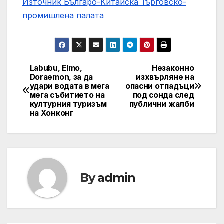
Източник Българо-Китайска Търговско-
промишлена палaта
Labubu, Elmo,
Незаконно
Навигация
Doraemon, за да
изхвърляне на
удари водата в мега
опасни отпадъци
мега събитието на
под сонда след
културния туризъм
публични жалби
на Хонконг
By
admin