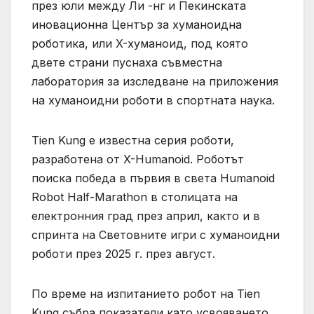
през юли между Ли -нг и Пекинската
иновационна Център за хуманоидна
роботика, или X-хуманоид, под която
двете страни пуснаха съвместна
лаборатория за изследване на приложения
на хуманоидни роботи в спортната наука.
Tien Kung е известна серия роботи,
разработена от X-Humanoid. Роботът
поиска победа в първия в света Humanoid
Robot Half-Marathon в столицата на
електронния град през април, както и в
спринта на Световните игри с хуманоидни
роботи през 2025 г. през август.
По време на изпитанието робот на Tien
Kung събра показатели като усвояването