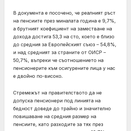
В документа е посочено, че реалният ръст
на пенсиите през миналата година е 9,7%,
а брутният коефициент на заместване на
дохода достига 53,3 на сто, което е близо
до средния за Европейският съюз – 54,8%,
и над средният за страните от ОИСР –
50,7%, въпреки че съотношението на
пенсионерите към осигурените лица у нас
е двойно по-високо.
Стремежът на правителството да не
допуска пенсионери под линията на
бедност доведе до трайно и значително
повишаване на средния размер на
пенсиите, като разходите за тях през