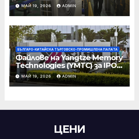
икономическите и
МАЙ 19, 2026
ADMIN
търговски консултации:
министерство
БЪЛГАРО-КИТАЙСКА ТЪРГОВСКО-ПРОМИШЛЕНА ПАЛAТА
Файлове на Yangtze Memory
Technologies (YMTC) за IPO
на STAR Market
МАЙ 19, 2026
ADMIN
ЦЕНИ