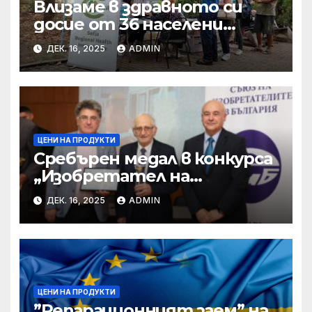
Влизаме в здравното си
досие от 36 населени
места • МЗ
ДЕК. 16, 2025
ADMIN
ЦЕНИ НА ПРОДУКТИ
Сребърен медал в конкурса
„Изобретател на
годината“ за учени от БАН
ДЕК. 16, 2025
ADMIN
ЦЕНИ НА ПРОДУКТИ
”Репарационният заем” на