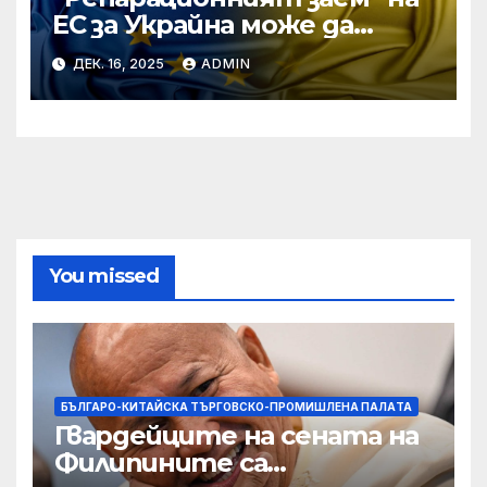
ЕС за Украйна може да
достигне 130 милиарда
ДЕК. 16, 2025
ADMIN
евро
You missed
БЪЛГАРО-КИТАЙСКА ТЪРГОВСКО-ПРОМИШЛЕНА ПАЛAТА
Гвардейците на сената на
Филипините са