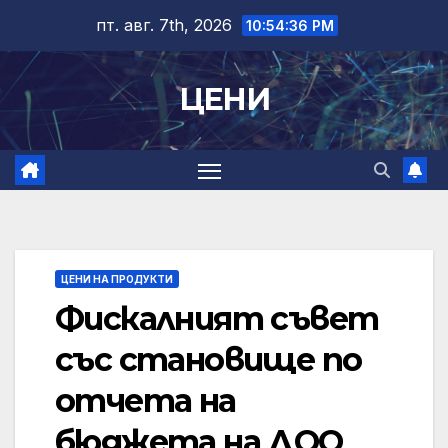
Skip
пт. авг. 7th, 2026
10:54:37 PM
to
content
ЦЕНИ
ЦЕНИ НА ПРОДУКТИ
Фискалният съвет
със становище по
отчета на
бюджета на ДОО