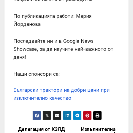
По публикацията работи: Мария
Йорданова
Последвайте ни и в Google News
Showcase, за да научите най-важното от
деня!
Наши спонсори са:
Български трактори на добри цени при
изключително качество
Делегация от КЗЛД
Изпълнителна
Навигация