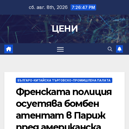
Skip
сб. авг. 8th, 2026
7:26:47 PM
to
content
ЦЕНИ
БЪЛГАРО-КИТАЙСКА ТЪРГОВСКО-ПРОМИШЛЕНА ПАЛAТА
Френската полиция
осуетява бомбен
атентат в Париж
пред американска