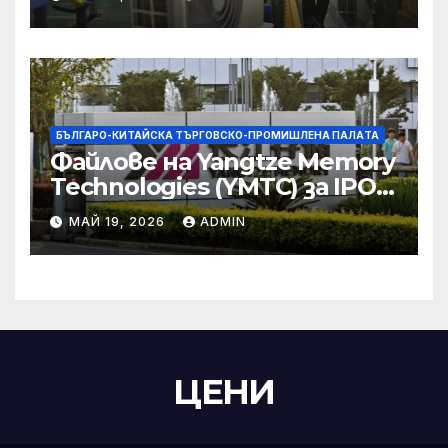
търговски консултации:
министерство
БЪЛГАРО-КИТАЙСКА ТЪРГОВСКО-ПРОМИШЛЕНА ПАЛAТА
Файлове на Yangtze Memory
Technologies (YMTC) за IPO
на STAR Market
МАЙ 19, 2026
ADMIN
ЦЕНИ