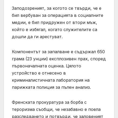
Заподозреният, за когото се твърди, че е
бил вербуван за операцията в социалните
медии, е бил придружен от втори мъж,
който е избягал, когато служителите са
дошли да ги арестуват.
Компонентът за запалване е съдържал 650
грама (23 унции) експлозивен прах, според
първоначалната оценка. Цялото
устройство е отнесено в
криминалистичната лаборатория на
парижката полиция за пълен анализ.
Френската прокуратура за борба с
тероризма съобщи, че незабавно е поела
разследването и потвърди, че заловеният