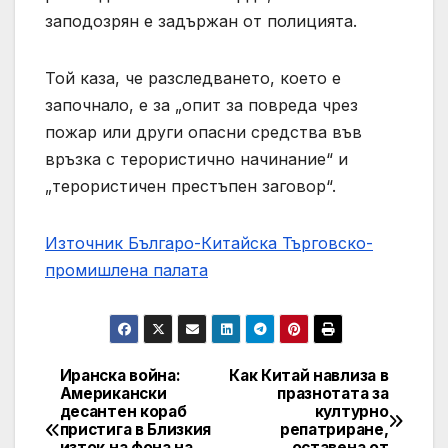
заподозрян е задържан от полицията.
Той каза, че разследването, което е
започнало, е за „опит за повреда чрез
пожар или други опасни средства във
връзка с терористично начинание“ и
„терористичен престъпен заговор“.
Източник Българо-Китайска Търговско-
промишлена палaта
Иранска война:
Как Китай навлиза в
Навигация
Американски
празнотата за
десантен кораб
културно
пристига в Близкия
репатриране,
изток на фона на
оставена от