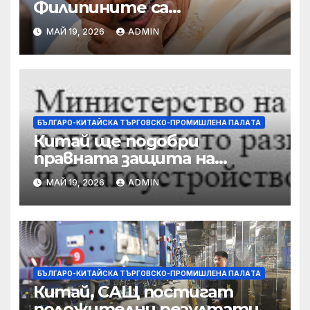
Филипините са
разследвани за стрелба,
МАЙ 19, 2026
ADMIN
докато сенаторът беглец
бяга
БЪЛГАРО-КИТАЙСКА ТЪРГОВСКО-ПРОМИШЛЕНА ПАЛAТА
Китай ще подобри
правната защита на
предприятията, ще се
МАЙ 19, 2026
ADMIN
съсредоточи върху
борбата с
корпоративната
престъпност
БЪЛГАРО-КИТАЙСКА ТЪРГОВСКО-ПРОМИШЛЕНА ПАЛAТА
Китай, САЩ постигат
положителни резултати в