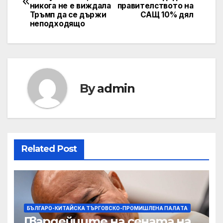
никога не е виждала
правителството на
Тръмп да се държи
САЩ 10% дял
неподходящо
By
admin
Related Post
БЪЛГАРО-КИТАЙСКА ТЪРГОВСКО-ПРОМИШЛЕНА ПАЛAТА
Гвардейците на сената на