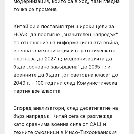
модернизация, които са в ход, тази гледна
точка се променя.
Китай си е поставил три широки цели за
НОАК: да постигне „значителен напредък“
по отношение на информационната война,
военната механизация и стратегическата
прогноза до 2027 г.; модернизацията да
бъде „основно завършена“ до 2035 г.; и
военните да бъдат „от световна класа“ до
2049 г. – 100 години след Комунистическа
партия взе властта.
Според анализатори, след десетилетие на
бърз напредък, Китай сега се разглежда
като сравнима военна сила от САЩ и
техните съюзници в Индо-Тихоокеанския