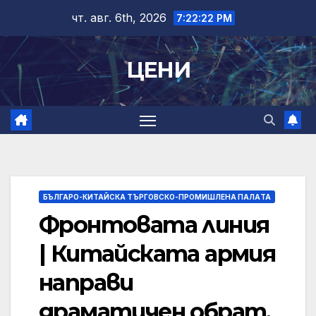
Skip
чт. авг. 6th, 2026
7:22:23 PM
to
content
ЦЕНИ
БЪЛГАРО-КИТАЙСКА ТЪРГОВСКО-ПРОМИШЛЕНА ПАЛAТА
Фронтовата линия
| Китайската армия
направи
драматичен обрат.