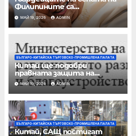
Филипините са
разследвани за стрелба,
МАЙ 19, 2026
ADMIN
докато сенаторът беглец
бяга
БЪЛГАРО-КИТАЙСКА ТЪРГОВСКО-ПРОМИШЛЕНА ПАЛAТА
Китай ще подобри
правната защита на
предприятията, ще се
МАЙ 19, 2026
ADMIN
съсредоточи върху
борбата с
корпоративната
престъпност
БЪЛГАРО-КИТАЙСКА ТЪРГОВСКО-ПРОМИШЛЕНА ПАЛAТА
Китай, САЩ постигат