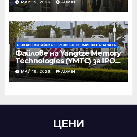
МАЙ 19, 2026
ADMIN
търговски консултации:
министерство
БЪЛГАРО-КИТАЙСКА ТЪРГОВСКО-ПРОМИШЛЕНА ПАЛAТА
Файлове на Yangtze Memory
Technologies (YMTC) за IPO
на STAR Market
МАЙ 19, 2026
ADMIN
ЦЕНИ