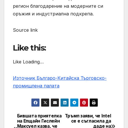
регион благодарение на модерните си
оръжия и индустриална подкрепа.
Source link
Like this:
Like Loading…
Източник Българо-Китайска Търговско-
промишлена палaта
Бившата приятелка
Тръмп заяви, че Intel
Навигация
на Епщайн Гислейн
се е съгласила да
Максуел казва, че
даде на