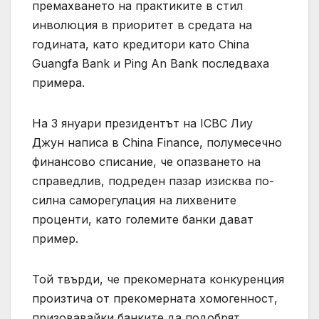
премахването на практиките в стил
инволюция в приоритет в средата на
годината, като кредитори като China
Guangfa Bank и Ping An Bank последваха
примера.
На 3 януари президентът на ICBC Лиу
Джун написа в China Finance, полумесечно
финансово списание, че опазването на
справедлив, подреден пазар изисква по-
силна саморегулация на лихвените
проценти, като големите банки дават
пример.
Той твърди, че прекомерната конкуренция
произтича от прекомерната хомогенност,
призовавайки банките да подобрят