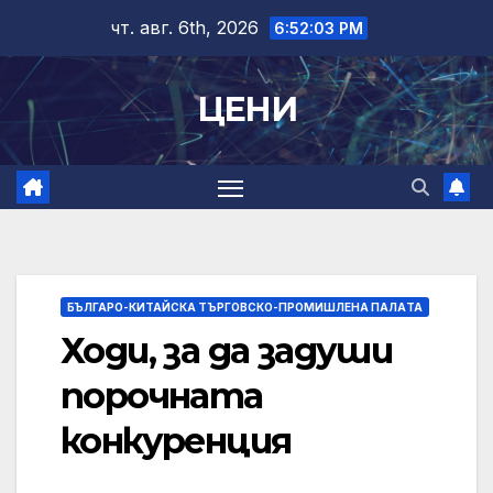
Skip
чт. авг. 6th, 2026
6:52:04 PM
to
content
ЦЕНИ
БЪЛГАРО-КИТАЙСКА ТЪРГОВСКО-ПРОМИШЛЕНА ПАЛAТА
Ходи, за да задуши
порочната
конкуренция