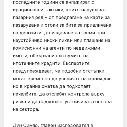
последните години се ангажират с
ирационални тактики, които нарушават
пазарния ред – от предлагане на карти за
пазаруване и стоки за бита за привличане
на депозити, до издаване на заеми при
неустойчиво ниски лихви или плащане на
комисионни на агенти по недвижими
имоти, обвързани със сумите на
ипотечните кредити. Експертите
предупреждават, че подобни отстъпки
могат временно да увеличат пазарния дял,
но в крайна сметка да подкопаят
печалбите, да отслабят контрола върху
риска и да подкопаят устойчивата основа
на сектора.
Дун Симяо, главен изследовател в