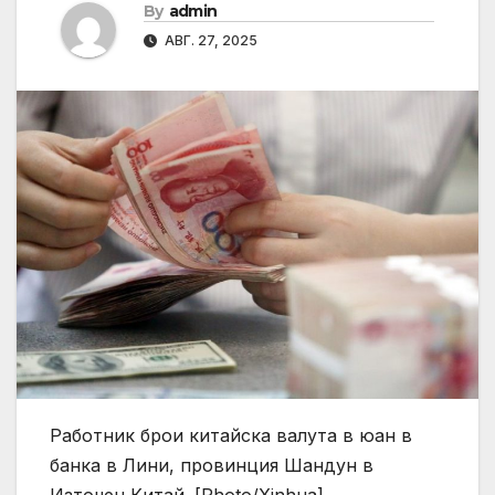
By
admin
АВГ. 27, 2025
Работник брои китайска валута в юан в
банка в Лини, провинция Шандун в
Източен Китай. [Photo/Xinhua]