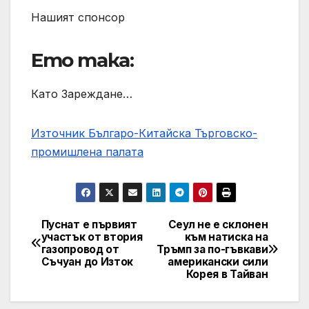
Нашият спонсор
Ето така:
Като Зареждане…
Източник Българо-Китайска Търговско-
промишлена палaта
Пуснат е първият
Сеул не е склонен
Навигация
участък от втория
към натиска на
газопровод от
Тръмп за по-гъвкави
Съчуан до Изток
американски сили
Корея в Тайван