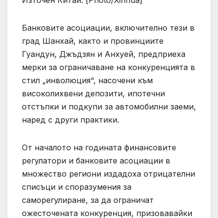
Банковите асоциации, включително тези в
град Шанхай, както и провинциите
Гуандун, Джъдзян и Анхуей, предприеха
мерки за ограничаване на конкуренцията в
стил „инволюция“, насочени към
високолихвени депозити, ипотечни
отстъпки и подкупи за автомобилни заеми,
наред с други практики.
От началото на годината финансовите
регулатори и банковите асоциации в
множество региони издадоха отрицателни
списъци и споразумения за
саморегулиране, за да ограничат
ожесточената конкуренция, призовавайки