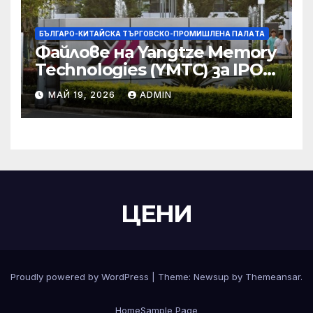
БЪЛГАРО-КИТАЙСКА ТЪРГОВСКО-ПРОМИШЛЕНА ПАЛAТА
Файлове на Yangtze Memory
Technologies (YMTC) за IPO
на STAR Market
МАЙ 19, 2026
ADMIN
ЦЕНИ
Proudly powered by WordPress
|
Theme:
Newsup
by
Themeansar
.
Home
Sample Page