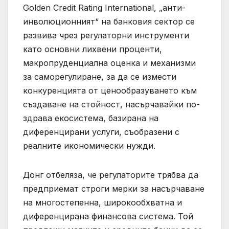
Golden Credit Rating International, „анти-
инволюционният“ на банковия сектор се
развива чрез регулаторни инструменти
като основни лихвени проценти,
макропруденциална оценка и механизми
за саморегулиране, за да се измести
конкуренцията от ценообразуването към
създаване на стойност, насърчавайки по-
здрава екосистема, базирана на
диференцирани услуги, съобразени с
реалните икономически нужди.
Донг отбеляза, че регулаторите трябва да
предприемат строги мерки за насърчаване
на многостепенна, широкообхватна и
диференцирана финансова система. Той