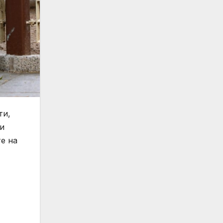
ти,
и
е на