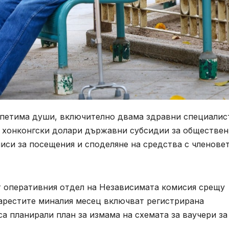
а петима души, включително двама здравни специалис
 хонконгски долари държавни субсидии за обществен
писи за посещения и споделяне на средства с членовет
т оперативния отдел на Независимата комисия срещу
е арестите миналия месец включват регистрирана
а планирали план за измама на схемата за ваучери за