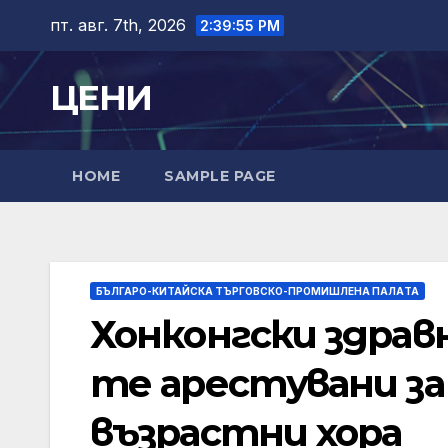
Skip
пт. авг. 7th, 2026
2:39:56 PM
to
content
ЦЕНИ
HOME
SAMPLE PAGE
БЪЛГАРО-КИТАЙСКА ТЪРГОВСКО-ПРОМИШЛЕНА ПАЛAТА
Хонконгски здрав
те арестувани за 
възрастни хора