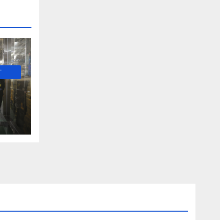
-
е и
о