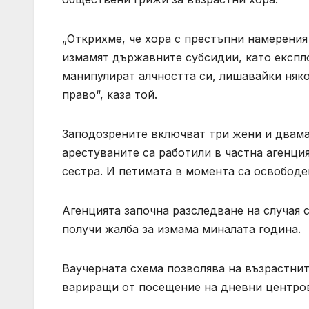
„Открихме, че хора с престъпни намерения
измамят държавните субсидии, като експло
манипулират алчността си, лишавайки няк
право“, каза той.
Заподозрените включват три жени и двама
арестуваните са работили в частна агенци
сестра. И петимата в момента са освободе
Агенцията започна разследване на случая 
получи жалба за измама миналата година.
Ваучерната схема позволява на възрастнит
вариращи от посещение на дневни центров