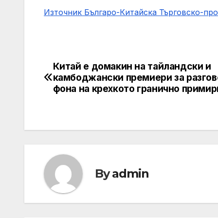
Източник Българо-Китайска Търговско-пр
Китай е домакин на тайландски и
Навигация
камбоджански премиери за разгов
фона на крехкото гранично примир
By
admin