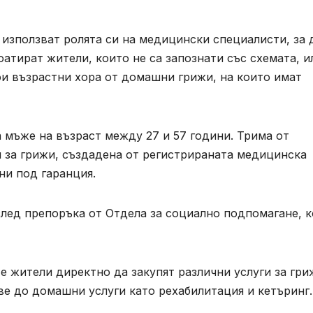
 използват ролята си на медицински специалисти, за 
атират жители, които не са запознати със схемата, и
ои възрастни хора от домашни грижи, на които имат
 мъже на възраст между 27 и 57 години. Трима от
я за грижи, създадена от регистрираната медицинска
ни под гаранция.
след препоръка от Отдела за социално подпомагане, 
е жители директно да закупят различни услуги за гри
е до домашни услуги като рехабилитация и кетъринг.