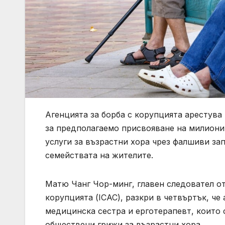
Агенцията за борба с корупцията арестув
за предполагаемо присвояване на милиони
услуги за възрастни хора чрез фалшиви за
семействата на жителите.
Матю Чанг Чор-минг, главен следовател о
корупцията (ICAC), разкри в четвъртък, ч
медицинска сестра и ерготерапевт, които с
обществени грижи за възрастни хора.