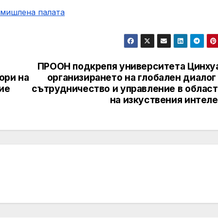
омишлена палaта
ПРООН подкрепя университета Цинхуа
ори на
организирането на глобален диалог
ие
сътрудничество и управление в област
на изкуствения интеле