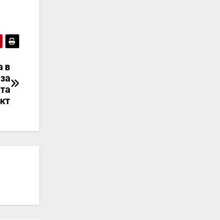
 в
 за
та
кт