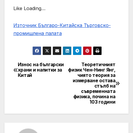
Like Loading…
Източник Българо-Китайска Търговско-
промишлена палaта
Износ на български
Теоретичният
Навигация
храни и напитки за
физик Чен-Нинг Янг,
Китай
чиято теория за
измерване остава
стълб на
съвременната
физика, почина на
103 години