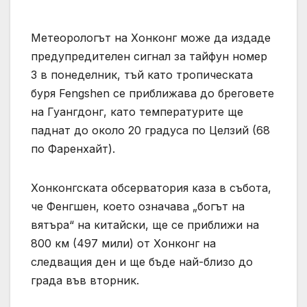
Метеорологът на Хонконг може да издаде
предупредителен сигнал за тайфун номер
3 в понеделник, тъй като тропическата
буря Fengshen се приближава до бреговете
на Гуангдонг, като температурите ще
паднат до около 20 градуса по Целзий (68
по Фаренхайт).
Хонконгската обсерватория каза в събота,
че Фенгшен, което означава „богът на
вятъра“ на китайски, ще се приближи на
800 км (497 мили) от Хонконг на
следващия ден и ще бъде най-близо до
града във вторник.