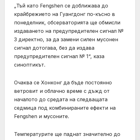
„Тъй като Fengshen се доближава до
крайбрежието на Гуангдонг по-късно в
понеделник, обсерваторията ще обмисли
издаването на предупредителен сигнал №
3 директно, за да замени силен мусонен
сигнал дотогава, без да издава
предупредителен сигнал № 1“, каза
синоптикът.
Очаква се Хонконг да бъде постоянно
ветровит и облачно време с дъжд от
началото до средата на следващата
седмица под комбинираните ефекти на
Fengshen и мусоните.
Температурите ще паднат значително до