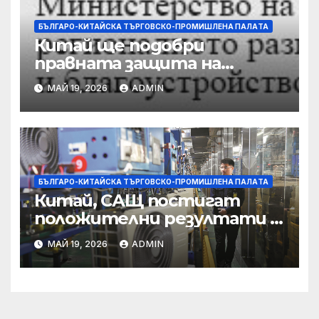
БЪЛГАРО-КИТАЙСКА ТЪРГОВСКО-ПРОМИШЛЕНА ПАЛAТА
Китай ще подобри
правната защита на
предприятията, ще се
МАЙ 19, 2026
ADMIN
съсредоточи върху
борбата с
корпоративната
престъпност
БЪЛГАРО-КИТАЙСКА ТЪРГОВСКО-ПРОМИШЛЕНА ПАЛAТА
Китай, САЩ постигат
положителни резултати в
икономическите и
МАЙ 19, 2026
ADMIN
търговски консултации:
министерство