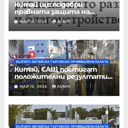
Китай ще подобри
правната защита на
предприятията, ще се
МАЙ 19, 2026
ADMIN
съсредоточи върху
борбата с
корпоративната
престъпност
БЪЛГАРО-КИТАЙСКА ТЪРГОВСКО-ПРОМИШЛЕНА ПАЛAТА
Китай, САЩ постигат
положителни резултати в
икономическите и
МАЙ 19, 2026
ADMIN
търговски консултации:
министерство
БЪЛГАРО-КИТАЙСКА ТЪРГОВСКО-ПРОМИШЛЕНА ПАЛAТА