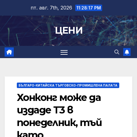
Skip
пт. авг. 7th, 2026
11:28:17 PM
to
content
ЦЕНИ
БЪЛГАРО-КИТАЙСКА ТЪРГОВСКО-ПРОМИШЛЕНА ПАЛAТА
Хонконг може да
издаде T3 в
понеделник, тъй
като