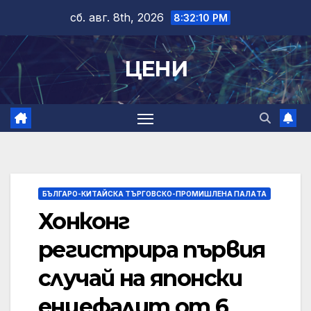
Skip
сб. авг. 8th, 2026
8:32:11 PM
to
content
ЦЕНИ
БЪЛГАРО-КИТАЙСКА ТЪРГОВСКО-ПРОМИШЛЕНА ПАЛAТА
Хонконг
регистрира първия
случай на японски
енцефалит от 6