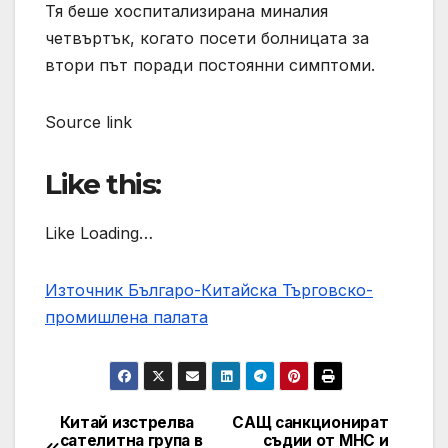
Тя беше хоспитализирана миналия
четвъртък, когато посети болницата за
втори път поради постоянни симптоми.
Source link
Like this:
Like Loading…
Източник Българо-Китайска Търговско-
промишлена палaта
Китай изстрелва
САЩ санкционират
Навигация
сателитна група в
съдии от МНС и