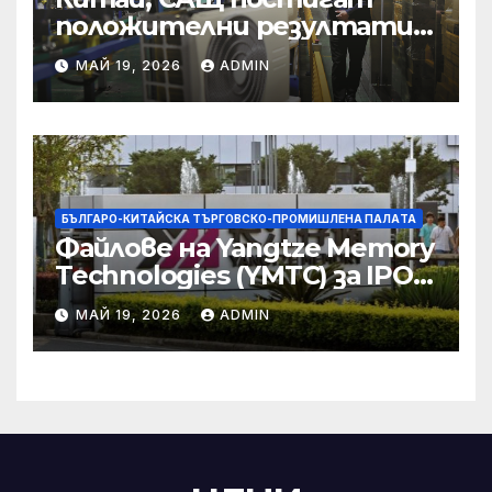
положителни резултати в
икономическите и
МАЙ 19, 2026
ADMIN
търговски консултации:
министерство
БЪЛГАРО-КИТАЙСКА ТЪРГОВСКО-ПРОМИШЛЕНА ПАЛAТА
Файлове на Yangtze Memory
Technologies (YMTC) за IPO
на STAR Market
МАЙ 19, 2026
ADMIN