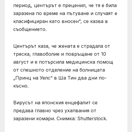
период, центърът е преценил, че тя е била
заразена по време на пътуване и случаят е
класифициран като вносен“, се казва в
съобщението.
Центърът каза, че жената е страдала от
треска, главоболие и повръщане от 10
август и е потърсила медицинска помощ
от спешното отделение на болницата
„Принц на Уелс“ в Ша Тин два дни по-
късно.
Вирусът на японския енцефалит се
предава главно чрез ухапвания от
заразени комари. Снимка: Shutterstock.