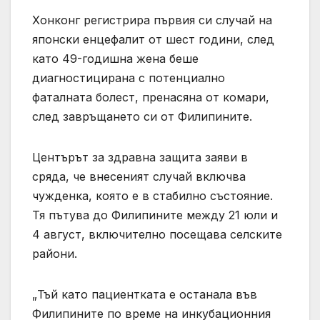
Хонконг регистрира първия си случай на
японски енцефалит от шест години, след
като 49-годишна жена беше
диагностицирана с потенциално
фаталната болест, пренасяна от комари,
след завръщането си от Филипините.
Центърът за здравна защита заяви в
сряда, че внесеният случай включва
чужденка, която е в стабилно състояние.
Тя пътува до Филипините между 21 юли и
4 август, включително посещава селските
райони.
„Тъй като пациентката е останала във
Филипините по време на инкубационния