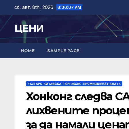
Skip
сб. авг. 8th, 2026
6:00:08 AM
to
content
ЦЕНИ
HOME
SAMPLE PAGE
БЪЛГАРО-КИТАЙСКА ТЪРГОВСКО-ПРОМИШЛЕНА ПАЛAТА
Хонконг следва С
лихвените проце
за да намали цена