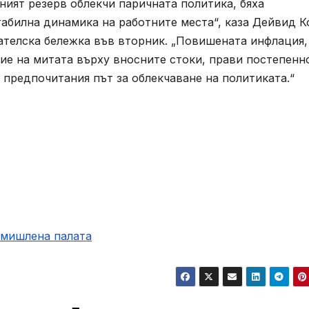
ият резерв облекчи паричната политика, бяха
абилна динамика на работните места“, каза Дейвид К
дователска бележка във вторник. „Повишената инфлация,
ие на митата върху вносните стоки, прави постепенн
 предпочитания път за облекчаване на политиката.“
омишлена палaта