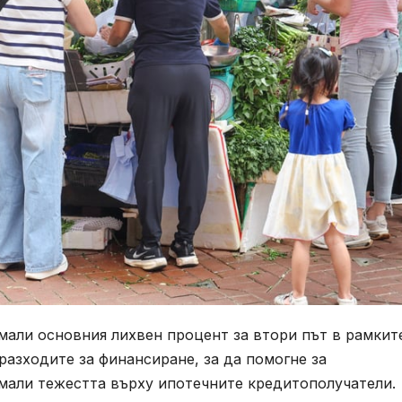
мали основния лихвен процент за втори път в рамкит
азходите за финансиране, за да помогне за
амали тежестта върху ипотечните кредитополучатели.