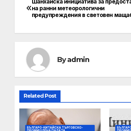
Шанхайска инициатива за предост
Навигация
на ранни метеорологични
предупреждения в световен маща
By
admin
Related Post
БЪЛГАРО-КИТАЙСКА ТЪРГОВСКО-
БЪЛГАР
ПРОМИШЛЕНА ПАЛAТА
ПРОМИШ