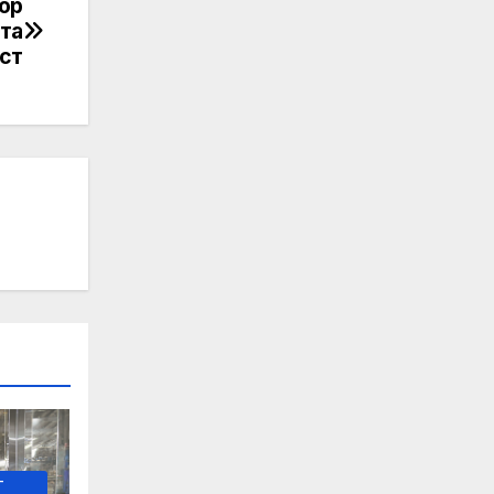
ор
та
ст
-