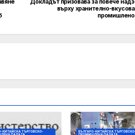
авяне
Докладът призовава за повече надз
върху хранително-вкусова
б
промишлено
О-КИТАЙСКА ТЪРГОВСКО-
БЪЛГАРО-КИТАЙСКА ТЪРГОВСКО
ЛЕНА ПАЛAТА
ПРОМИШЛЕНА ПАЛAТА