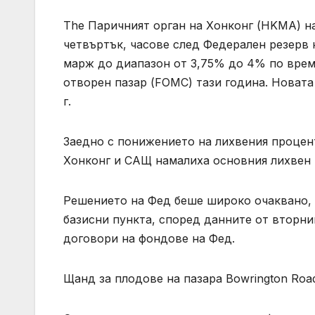
The Паричният орган на Хонконг (HKMA) на
четвъртък, часове след Федерален резерв
марж до диапазон от 3,75% до 4% по врем
отворен пазар (FOMC) тази година. Новата
г.
Заедно с понижението на лихвения процент
Хонконг и САЩ намалиха основния лихвен 
Решението на Фед беше широко очаквано, 
базисни пункта, според данните от вторни
договори на фондове на Фед.
Щанд за плодове на пазара Bowrington Road