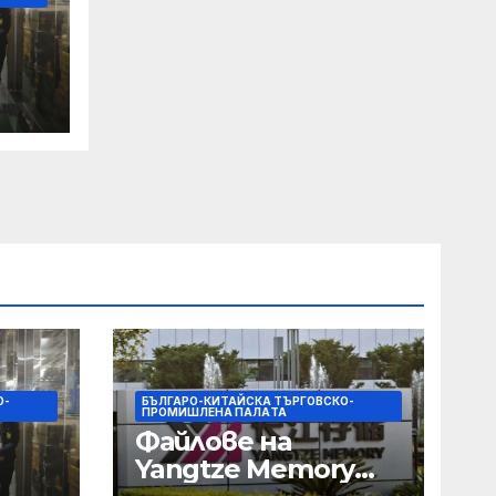
е и
о
О-
БЪЛГАРО-КИТАЙСКА ТЪРГОВСКО-
ПРОМИШЛЕНА ПАЛAТА
Файлове на
Yangtze Memory