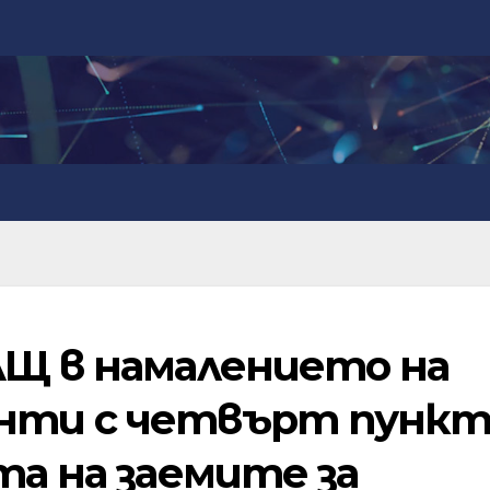
АЩ в намалението на
нти с четвърт пункт
та на заемите за