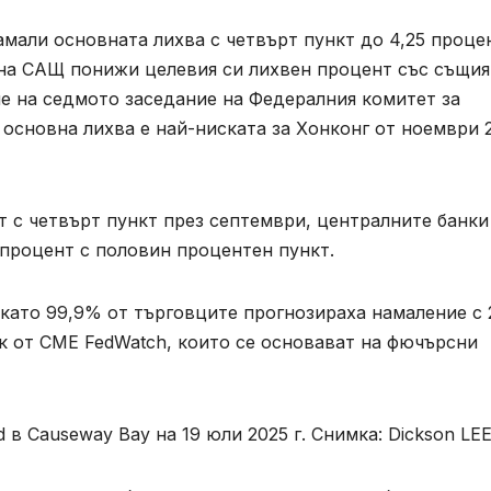
мали основната лихва с четвърт пункт до 4,25 проце
 на САЩ понижи целевия си лихвен процент със същия
е на седмото заседание на Федералния комитет за
 основна лихва е най-ниската за Хонконг от ноември 
 с четвърт пункт през септември, централните банки
процент с половин процентен пункт.
като 99,9% от търговците прогнозираха намаление с 
к от CME FedWatch, които се основават на фючърсни
 в Causeway Bay на 19 юли 2025 г. Снимка: Dickson LE