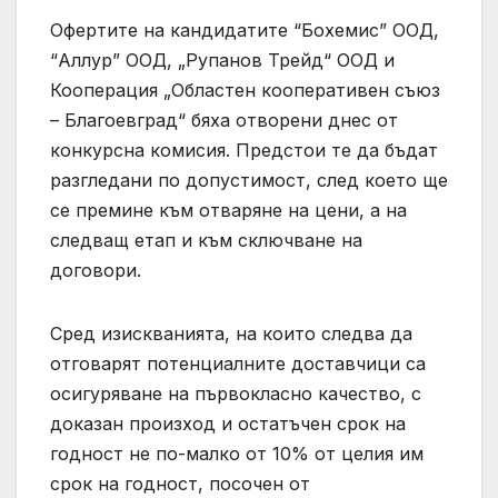
Офертите на кандидатите “Бохемис” ООД,
“Аллур” ООД, „Рупанов Трейд“ ООД и
Кооперация „Областен кооперативен съюз
– Благоевград“ бяха отворени днес от
конкурсна комисия. Предстои те да бъдат
разгледани по допустимост, след което ще
се премине към отваряне на цени, а на
следващ етап и към сключване на
договори.
Сред изискванията, на които следва да
отговарят потенциалните доставчици са
осигуряване на първокласно качество, с
доказан произход и остатъчен срок на
годност не по-малко от 10% от целия им
срок на годност, посочен от