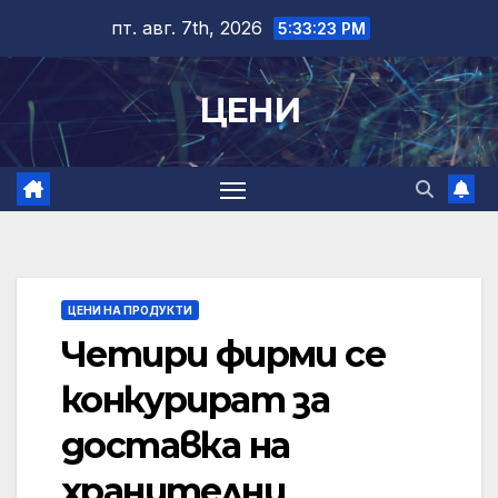
Skip
пт. авг. 7th, 2026
5:33:23 PM
to
content
ЦЕНИ
ЦЕНИ НА ПРОДУКТИ
Четири фирми се
конкурират за
доставка на
хранителни