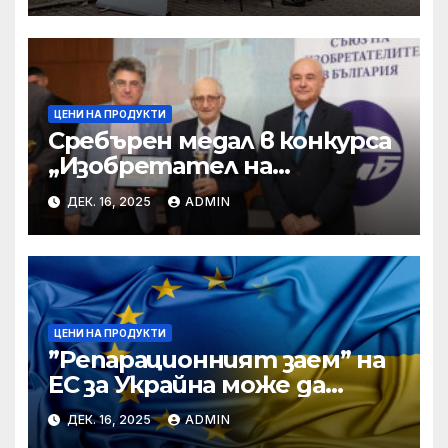
ЦЕНИ НА ПРОДУКТИ
Сребърен медал в конкурса
„Изобретател на
годината“ за учени от БАН
ДЕК. 16, 2025
ADMIN
ЦЕНИ НА ПРОДУКТИ
”Репарационният заем” на
ЕС за Украйна може да
достигне 130 милиарда
ДЕК. 16, 2025
ADMIN
евро