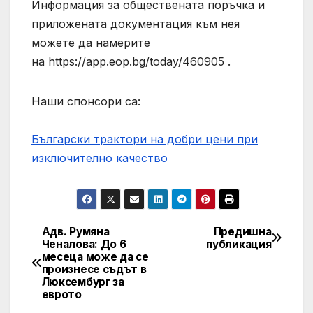
Информация за обществената поръчка и
приложената документация към нея
можете да намерите
на https://app.eop.bg/today/460905 .
Наши спонсори са:
Български трактори на добри цени при
изключително качество
Адв. Румяна
Предишна
Навигация
Ченалова: До 6
публикация
месеца може да се
произнесе съдът в
Люксембург за
еврото