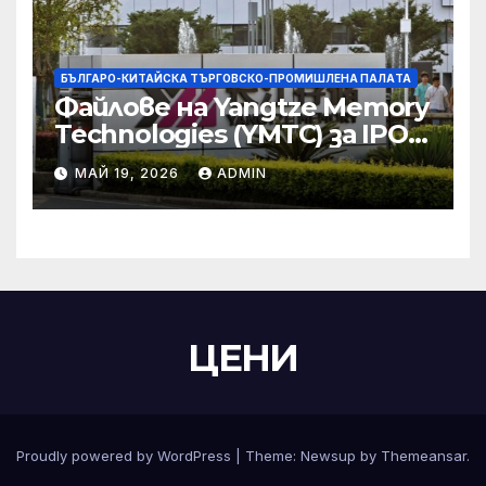
БЪЛГАРО-КИТАЙСКА ТЪРГОВСКО-ПРОМИШЛЕНА ПАЛAТА
Файлове на Yangtze Memory
Technologies (YMTC) за IPO
на STAR Market
МАЙ 19, 2026
ADMIN
ЦЕНИ
Proudly powered by WordPress
|
Theme:
Newsup
by
Themeansar
.