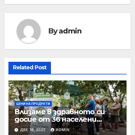
By
admin
Related Post
ЦЕНИ НА ПРОДУКТИ
Влизаме в здравното си
досие от 36 населени
места • МЗ
ДЕК. 16, 2025
ADMIN