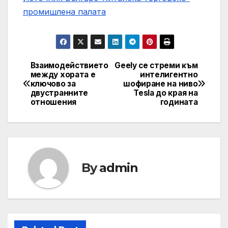
промишлена палaта
Взаимодействието
Geely се стреми към
Навигация
между хората е
интелигентно
ключово за
шофиране на ниво
двустранните
Tesla до края на
отношения
годината
By
admin