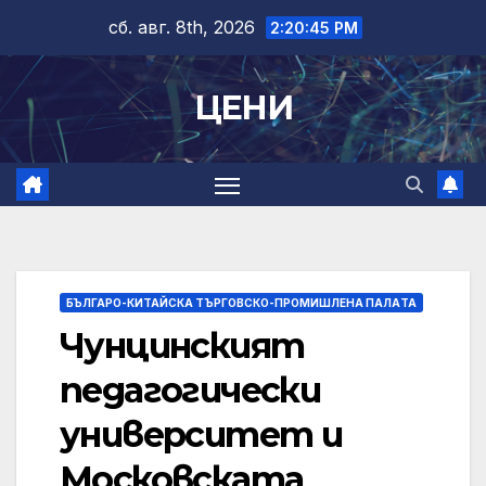
Skip
сб. авг. 8th, 2026
2:20:46 PM
to
content
ЦЕНИ
БЪЛГАРО-КИТАЙСКА ТЪРГОВСКО-ПРОМИШЛЕНА ПАЛAТА
Чунцинският
педагогически
университет и
Московската