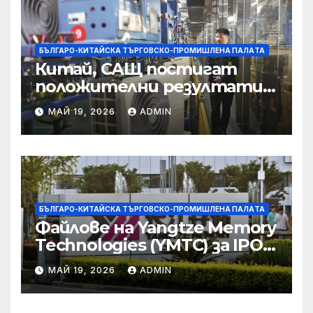
престъпност
БЪЛГАРО-КИТАЙСКА ТЪРГОВСКО-ПРОМИШЛЕНА ПАЛAТА
Китай, САЩ постигат
положителни резултати в
икономическите и
МАЙ 19, 2026
ADMIN
търговски консултации:
министерство
БЪЛГАРО-КИТАЙСКА ТЪРГОВСКО-ПРОМИШЛЕНА ПАЛAТА
Файлове на Yangtze Memory
Technologies (YMTC) за IPO
на STAR Market
МАЙ 19, 2026
ADMIN