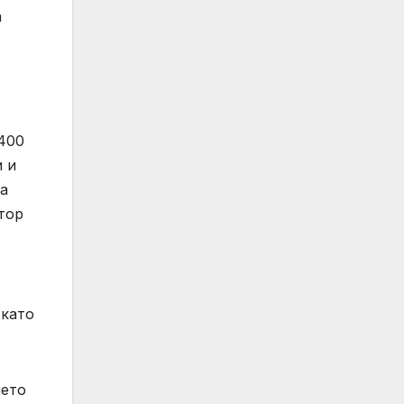
а
 400
 и
ха
тор
 като
нето