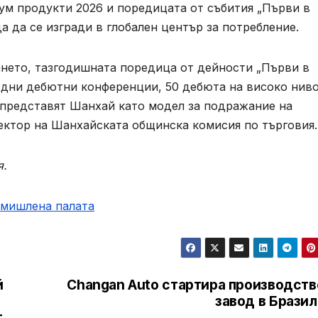
ум продукти 2026 и поредицата от събития „Първи в
да да се изгради в глобален център за потребление.
нето, тазгодишната поредица от дейности „Първи в
дни дебютни конференции, 50 дебюта на високо ниво
 представят Шанхай като модел за подражание на
ектор на Шанхайската общинска комисия по търговия.
я.
омишлена палaта
й
Changan Auto стартира производств
завод в Брази
т