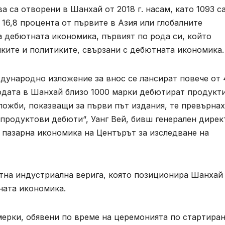
 са отворени в Шанхай от 2018 г. насам, като 1093 с
 16,8 процента от първите в Азия или глобалните
а дебютната икономика, първият по рода си, който
ките и политиките, свързани с дебютната икономика.
ждународно изложение за внос се лансират повече от
одата в Шанхай близо 1000 марки дебютират продукти
ложби, показващи за първи път издания, те превърна
продуктови дебюти“, Уанг Вей, бивш генерален дирек
 пазарна икономика на Центърът за изследване на
стна индустриална верига, която позиционира Шанхай
ната икономика.
мерки, обявени по време на церемонията по стартира