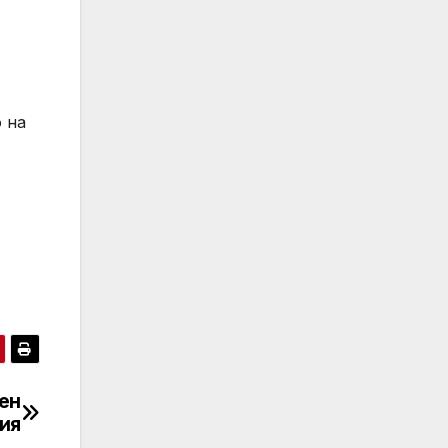
 на
ен
лия