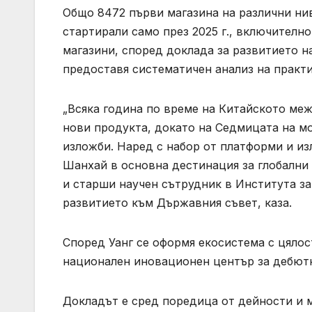
Общо 8472 първи магазина на различни нива
стартирали само през 2025 г., включително
магазини, според доклада за развитието н
предоставя систематичен анализ на практи
„Всяка година по време на Китайското ме
нови продукта, докато на Седмицата на м
изложби. Наред с набор от платформи и из
Шанхай в основна дестинация за глобални 
и старши научен сътрудник в Института за
развитието към Държавния съвет, каза.
Според Уанг се оформя екосистема с цяло
национален иновационен център за дебют
Докладът е сред поредица от дейности и 