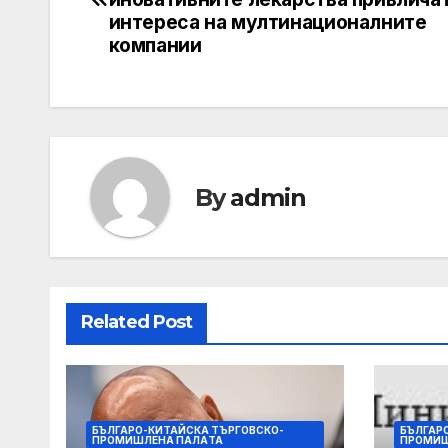
интереса на мултинационалните
компании
By
admin
Related Post
БЪЛГАРО-КИТАЙСКА ТЪРГОВСКО-
БЪЛГАР
ПРОМИШЛЕНА ПАЛAТА
ПРОМИШ