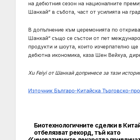
на дебютния сезон на националните преми
Шанхай“ в събота, част от усилията на гра
В допълнение към церемонията по открива
Шанхай“ също се състои от пет междунаро
продукти и шоута, които изчерпателно ще
дебютна икономика, каза Шен Вейхуа, дир
Xu Feiyi от Шанхай допринесе за тази истори
Източник Българо-Китайска Търговско-пр
Биотехнологичните сделки в Кита
Навигация
отбелязват рекорд, тъй като
иновативните лекарства привлича