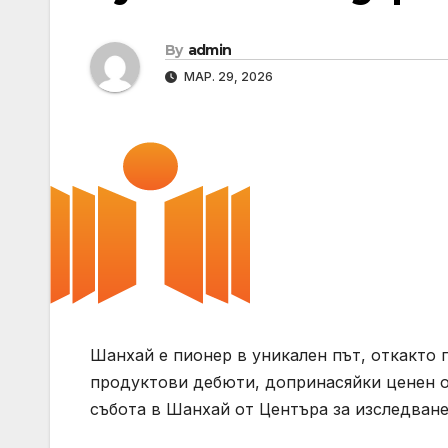
By
admin
МАР. 29, 2026
Шанхай е пионер в уникален път, откакто п
продуктови дебюти, допринасяйки ценен оп
събота в Шанхай от Центъра за изследван