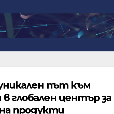
уникален път към
в глобален център за
 на продукти