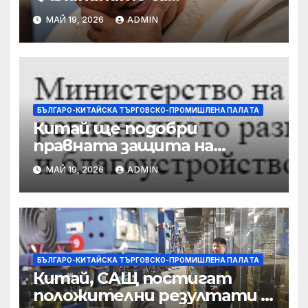
разследвани за стрелба,
МАЙ 19, 2026
ADMIN
докато сенаторът беглец
бяга
БЪЛГАРО-КИТАЙСКА ТЪРГОВСКО-ПРОМИШЛЕНА ПАЛAТА
Китай ще подобри
правната защита на
предприятията, ще се
МАЙ 19, 2026
ADMIN
съсредоточи върху
борбата с
корпоративната
престъпност
БЪЛГАРО-КИТАЙСКА ТЪРГОВСКО-ПРОМИШЛЕНА ПАЛAТА
Китай, САЩ постигат
положителни резултати в