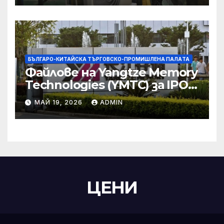
министерство
БЪЛГАРО-КИТАЙСКА ТЪРГОВСКО-ПРОМИШЛЕНА ПАЛAТА
Файлове на Yangtze Memory
Technologies (YMTC) за IPO
на STAR Market
МАЙ 19, 2026
ADMIN
ЦЕНИ