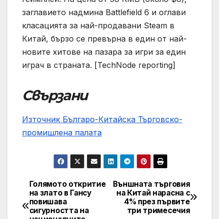
заглавието надмина Battlefield 6 и оглави
класацията за най-продавани Steam в
Китай, бързо се превърна в един от най-
новите хитове на пазара за игри за един
играч в страната. [TechNode reporting]
Свързани
Източник Българо-Китайска Търговско-
промишлена палaта
Голямото откритие
Външната търговия
Навигация
на злато в Гансу
на Китай нарасна с
повишава
4% през първите
сигурността на
три тримесечия