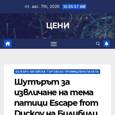
Skip
пт. авг. 7th, 2026
10:05:57 AM
to
content
ЦЕНИ
БЪЛГАРО-КИТАЙСКА ТЪРГОВСКО-ПРОМИШЛЕНА ПАЛAТА
Шутърът за
извличане на тема
патици Escape from
Duckov на Билибили