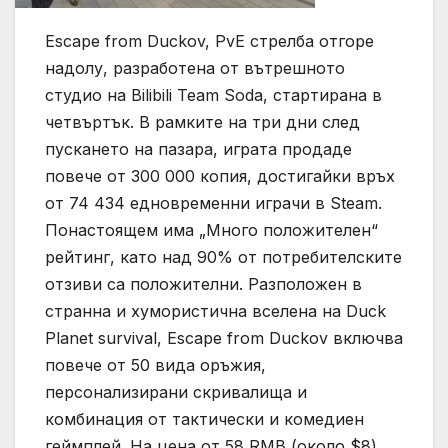
Escape from Duckov, PvE стрелба отгоре
надолу, разработена от вътрешното
студио на Bilibili Team Soda, стартирана в
четвъртък. В рамките на три дни след
пускането на пазара, играта продаде
повече от 300 000 копия, достигайки връх
от 74 434 едновременни играчи в Steam.
Понастоящем има „Много положителен“
рейтинг, като над 90% от потребителските
отзиви са положителни. Разположен в
странна и хумористична вселена на Duck
Planet survival, Escape from Duckov включва
повече от 50 вида оръжия,
персонализирани скривалища и
комбинация от тактически и комедиен
геймплей. На цена от 58 RMB (около $8),