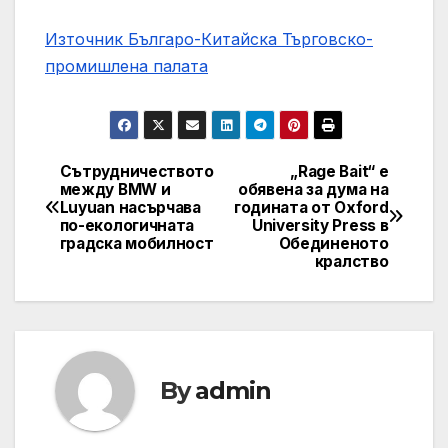
Източник Българо-Китайска Търговско-
промишлена палaта
Сътрудничеството
„Rage Bait“ е
Навигация
между BMW и
обявена за дума на
Luyuan насърчава
годината от Oxford
по-екологичната
University Press в
градска мобилност
Обединеното
кралство
By
admin