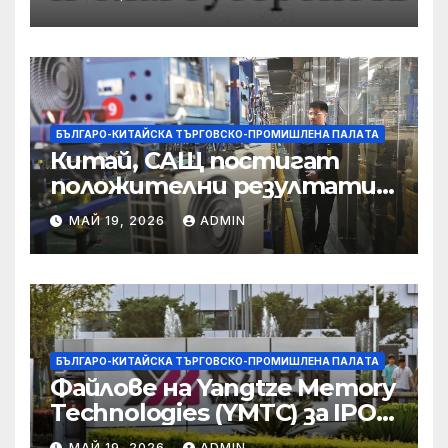
съсредоточи върху
борбата с
корпоративната
престъпност
БЪЛГАРО-КИТАЙСКА ТЪРГОВСКО-ПРОМИШЛЕНА ПАЛAТА
Китай, САЩ постигат
положителни резултати в
икономическите и
МАЙ 19, 2026
ADMIN
търговски консултации:
министерство
БЪЛГАРО-КИТАЙСКА ТЪРГОВСКО-ПРОМИШЛЕНА ПАЛAТА
Файлове на Yangtze Memory
Technologies (YMTC) за IPO
на STAR Market
МАЙ 19, 2026
ADMIN