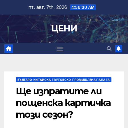
Skip
пт. авг. 7th, 2026
4:56:31 AM
to
content
ЦЕНИ
БЪЛГАРО-КИТАЙСКА ТЪРГОВСКО-ПРОМИШЛЕНА ПАЛAТА
Ще изпратите ли
пощенска картичка
този сезон?