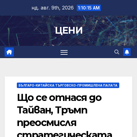
Skip
нд. авг. 9th, 2026
1:10:16 AM
to
content
ЦЕНИ
БЪЛГАРО-КИТАЙСКА ТЪРГОВСКО-ПРОМИШЛЕНА ПАЛAТА
Що се отнася до
Тайван, Тръмп
преосмисля
стратегическата