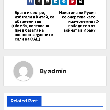
Братя и сестри,
Наистина ли Русия
Навигация
избягали в Китай, са
се очертава като
обвинени във
най-големият
бомба, поставена
победител от
пред базата на
войната в Иран?
военновъздушните
сили на САЩ
By
admin
Related Post