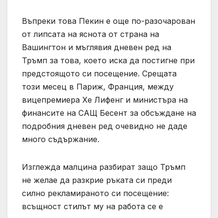
Въпреки това Пекин е още по-разочарован
от липсата на яснота от страна на
Вашингтон и мъглявия дневен ред на
Тръмп за това, което иска да постигне при
предстоящото си посещение. Срещата
този месец в Париж, Франция, между
вицепремиера Хе Лифенг и министъра на
финансите на САЩ Бесент за обсъждане на
подробния дневен ред очевидно не даде
много съдържание.
Изглежда малцина разбират защо Тръмп
не желае да разкрие ръката си преди
силно рекламираното си посещение:
всъщност стилът му на работа се е