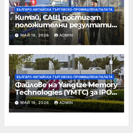
БЪЛГАРО-КИТАЙСКА ТЪРГОВСКО-ПРОМИШЛЕНА ПАЛAТА
Китай, САЩ постигат
положителни резултати в
икономическите и
МАЙ 19, 2026
ADMIN
търговски консултации:
министерство
БЪЛГАРО-КИТАЙСКА ТЪРГОВСКО-ПРОМИШЛЕНА ПАЛAТА
Файлове на Yangtze Memory
Technologies (YMTC) за IPO
на STAR Market
МАЙ 19, 2026
ADMIN