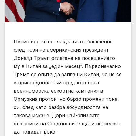
Пекин вероятно въздъхва с облекчение
след този на американския президент
Доналд Тръмп отлагане на посещението
му в Китай за „един месец“. Първоначално
Тръмп се опита да заплаши Китай, че не се
е присъединил към предложената
военноморска ескортна кампания в
Ормузкия проток, но бързо промени тона
си, след като разбра абсурдността на
такова искане. Дори най-близките
съюзници на Съединените щати не желаят
да подадат ръка.