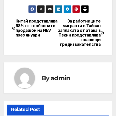
Китай представлява
За работниците
Навигация
68% от глобалните
мигранти в Тайван
продажби на NEV
заплахата от атака в
през януари
Пекин представлява
плашещи
предизвикателства
By
admin
Related Post