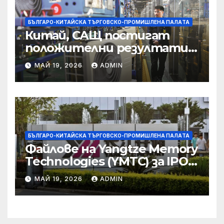
БЪЛГАРО-КИТАЙСКА ТЪРГОВСКО-ПРОМИШЛЕНА ПАЛAТА
Китай, САЩ постигат
положителни резултати в
икономическите и
МАЙ 19, 2026
ADMIN
търговски консултации:
министерство
БЪЛГАРО-КИТАЙСКА ТЪРГОВСКО-ПРОМИШЛЕНА ПАЛAТА
Файлове на Yangtze Memory
Technologies (YMTC) за IPO
на STAR Market
МАЙ 19, 2026
ADMIN