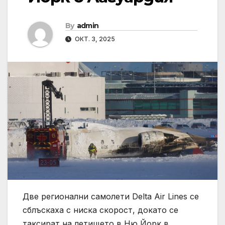
By
admin
ОКТ. 3, 2025
Две регионални самолети Delta Air Lines се
сблъскаха с ниска скорост, докато се
таксират на летището в Ню Йорк в