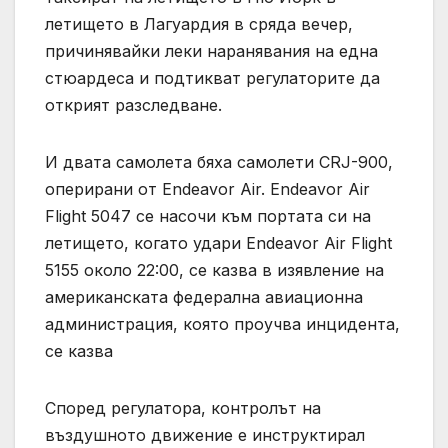
летището в Лагуардия в сряда вечер,
причинявайки леки наранявания на една
стюардеса и подтикват регулаторите да
открият разследване.
И двата самолета бяха самолети CRJ-900,
оперирани от Endeavor Air. Endeavor Air
Flight 5047 се насочи към портата си на
летището, когато удари Endeavor Air Flight
5155 около 22:00, се казва в изявление на
американската федерална авиационна
администрация, която проучва инцидента,
се казва
Според регулатора, контролът на
въздушното движение е инструктирал