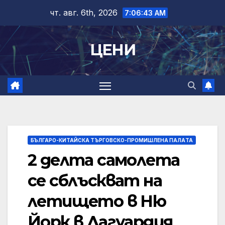
Skip
чт. авг. 6th, 2026
7:06:44 AM
to
content
ЦЕНИ
БЪЛГАРО-КИТАЙСКА ТЪРГОВСКО-ПРОМИШЛЕНА ПАЛAТА
2 делта самолета
се сблъскват на
летището в Ню
Йорк в Лагуардия