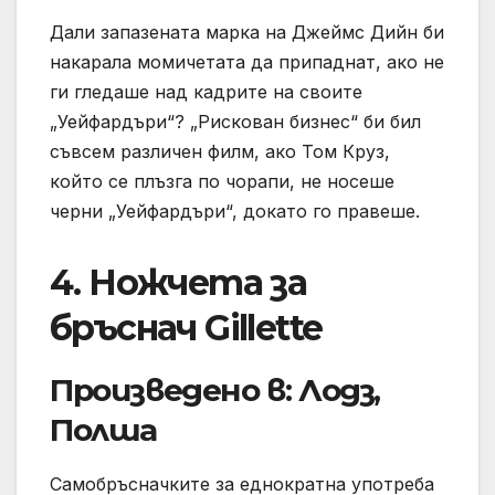
Дали запазената марка на Джеймс Дийн би
накарала момичетата да припаднат, ако не
ги гледаше над кадрите на своите
„Уейфардъри“? „Рискован бизнес“ би бил
съвсем различен филм, ако Том Круз,
който се плъзга по чорапи, не носеше
черни „Уейфардъри“, докато го правеше.
4. Ножчета за
бръснач Gillette
Произведено в: Лодз,
Полша
Самобръсначките за еднократна употреба