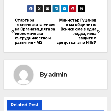
Стартира
Министър Гуцанов
Навигация
техническата мисия
към общините:
на Организацията за
Всички сме в една
икономическо
лодка, нека
сътрудничество и
защитим
развитие • МЗ
средствата по НПВУ
By
admin
Related Post