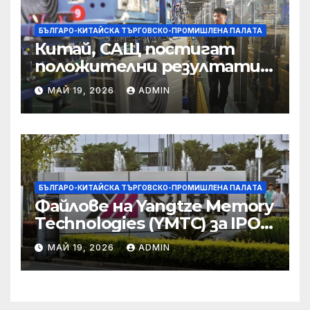
БЪЛГАРО-КИТАЙСКА ТЪРГОВСКО-ПРОМИШЛЕНА ПАЛAТА
Китай, САЩ постигат
положителни резултати в
икономическите и
МАЙ 19, 2026
ADMIN
търговски консултации:
министерство
БЪЛГАРО-КИТАЙСКА ТЪРГОВСКО-ПРОМИШЛЕНА ПАЛAТА
Файлове на Yangtze Memory
Technologies (YMTC) за IPO
на STAR Market
МАЙ 19, 2026
ADMIN