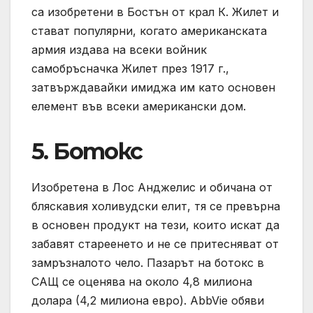
са изобретени в Бостън от крал К. Жилет и
стават популярни, когато американската
армия издава на всеки войник
самобръсначка Жилет през 1917 г.,
затвърждавайки имиджа им като основен
елемент във всеки американски дом.
5. Ботокс
Изобретена в Лос Анджелис и обичана от
бляскавия холивудски елит, тя се превърна
в основен продукт на тези, които искат да
забавят стареенето и не се притесняват от
замръзналото чело. Пазарът на ботокс в
САЩ се оценява на около 4,8 милиона
долара (4,2 милиона евро). AbbVie обяви