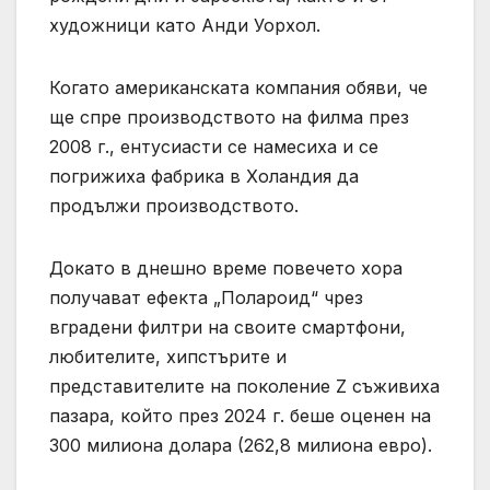
художници като Анди Уорхол.
Когато американската компания обяви, че
ще спре производството на филма през
2008 г., ентусиасти се намесиха и се
погрижиха фабрика в Холандия да
продължи производството.
Докато в днешно време повечето хора
получават ефекта „Полароид“ чрез
вградени филтри на своите смартфони,
любителите, хипстърите и
представителите на поколение Z съживиха
пазара, който през 2024 г. беше оценен на
300 милиона долара (262,8 милиона евро).