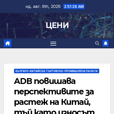
Skip
нд. авг. 9th, 2026
2:51:29 AM
to
content
ЦЕНИ
БЪЛГАРО-КИТАЙСКА ТЪРГОВСКО-ПРОМИШЛЕНА ПАЛAТА
ADB повишава
перспективите за
растеж на Китай,
тъй като износът