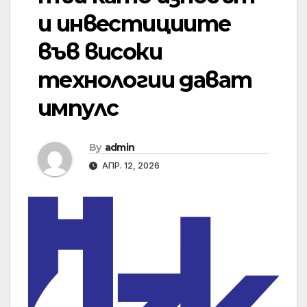
и инвестициите
във високи
технологии дават
импулс
By
admin
АПР. 12, 2026