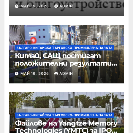
предприятията, ще се
МАЙ 19, 2026
ADMIN
съсредоточи върху
борбата с
корпоративната
престъпност
БЪЛГАРО-КИТАЙСКА ТЪРГОВСКО-ПРОМИШЛЕНА ПАЛAТА
Китай, САЩ постигат
положителни резултати в
икономическите и
МАЙ 19, 2026
ADMIN
търговски консултации:
министерство
БЪЛГАРО-КИТАЙСКА ТЪРГОВСКО-ПРОМИШЛЕНА ПАЛAТА
Файлове на Yangtze Memory
Technologies (YMTC) за IPO