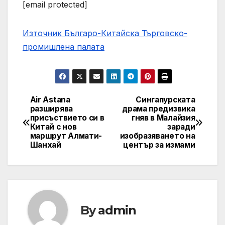
[email protected]
Източник Българо-Китайска Търговско-
промишлена палaта
Air Astana
Сингапурската
Навигация
разширява
драма предизвика
присъствието си в
гняв в Малайзия
Китай с нов
заради
маршрут Алмати-
изобразяването на
Шанхай
център за измами
By
admin