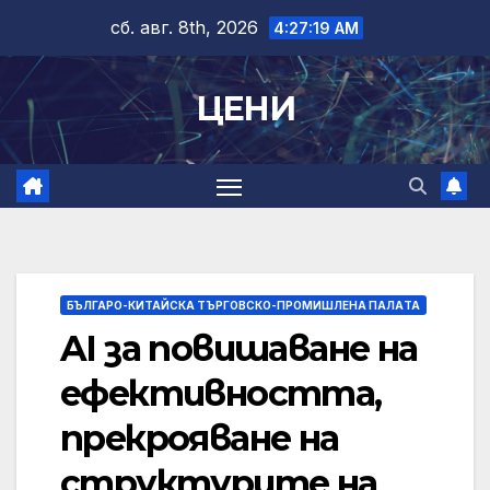
Skip
сб. авг. 8th, 2026
4:27:20 AM
to
content
ЦЕНИ
БЪЛГАРО-КИТАЙСКА ТЪРГОВСКО-ПРОМИШЛЕНА ПАЛAТА
AI за повишаване на
ефективността,
прекрояване на
структурите на