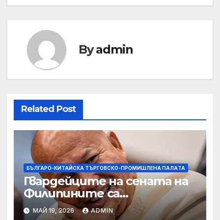
By
admin
Related Post
БЪЛГАРО-КИТАЙСКА ТЪРГОВСКО-ПРОМИШЛЕНА ПАЛAТА
Гвардейците на сената на
Филипините са
разследвани за стрелба,
МАЙ 19, 2026
ADMIN
докато сенаторът беглец