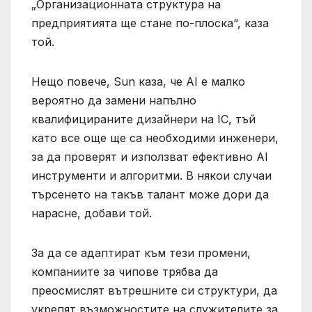
„Организационната структура на
предприятията ще стане по-плоска“, каза
той.
Нещо повече, Sun каза, че AI е малко
вероятно да замени напълно
квалифицираните дизайнери на IC, тъй
като все още ще са необходими инженери,
за да проверят и използват ефективно AI
инструменти и алгоритми. В някои случаи
търсенето на такъв талант може дори да
нарасне, добави той.
За да се адаптират към тези промени,
компаниите за чипове трябва да
преосмислят вътрешните си структури, да
укрепят възможностите на служителите за