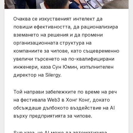
Очаква се изкуственият интелект да
повиши ефективността, да рационализира
вземането на решения и да промени
организационната структура на
компаниите за чипове, като същевременно
увеличи търсенето на по-квалифицирани
инженери, каза Сун Юмин, изпълнителен
директор на Silergy.
Той направи забележките по време на реч
на фестивала Web3 в Хонг Конг, докато
обсъждаше дълбокото въздействие на AI
върху предприятията за чипове.
Sun каза, че AI може да автоматизира