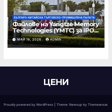
БЪЛГАРО-КИТАЙСКА ТЪРГОВСКО-ПРОМИШЛЕНА ПАЛAТА
Файлове на Yangtze Memory
Technologies (YMTC) за IPO
на STAR Market
МАЙ 19, 2026
ADMIN
ЦЕНИ
Proudly powered by WordPress
|
Theme:
Newsup
by
Themeansar
.