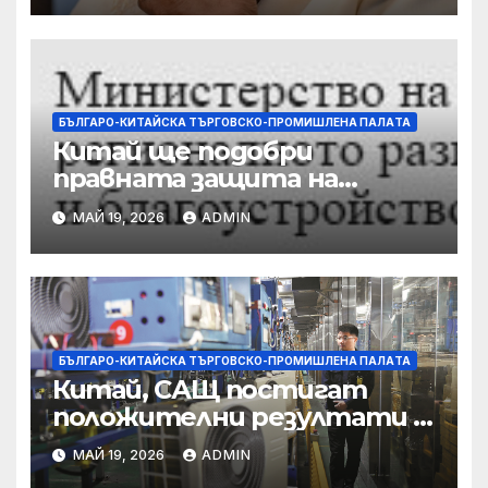
бяга
БЪЛГАРО-КИТАЙСКА ТЪРГОВСКО-ПРОМИШЛЕНА ПАЛAТА
Китай ще подобри
правната защита на
предприятията, ще се
МАЙ 19, 2026
ADMIN
съсредоточи върху
борбата с
корпоративната
престъпност
БЪЛГАРО-КИТАЙСКА ТЪРГОВСКО-ПРОМИШЛЕНА ПАЛAТА
Китай, САЩ постигат
положителни резултати в
икономическите и
МАЙ 19, 2026
ADMIN
търговски консултации: