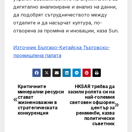
дигитално анализиране и анализ на данни,
да подобрят сътрудничеството между
отделите и да насърчат култура, по-
отворена за промяна и иновации, каза Sun.
Източник Българо-Китайска Търговско-
промишлена палaта
Критичните
HKSAR трябва да
Навигация
минерални ресурси
засили ролята си на
стават
най-големия
жизненоважни в
световен офшорен
стратегическата
център за
конкуренция
ренминби, казва
политически
съветник