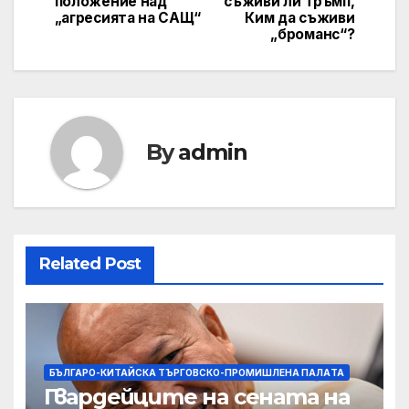
положение над
съживи ли Тръмп,
„агресията на САЩ“
Ким да съживи
„броманс“?
By
admin
Related Post
БЪЛГАРО-КИТАЙСКА ТЪРГОВСКО-ПРОМИШЛЕНА ПАЛAТА
Гвардейците на сената на