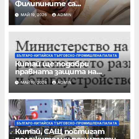
Филипините са
разследвани за стрелба,
МАЙ 19, 2026
ADMIN
докато сенаторът беглец
бяга
БЪЛГАРО-КИТАЙСКА ТЪРГОВСКО-ПРОМИШЛЕНА ПАЛAТА
Китай ще подобри
правната защита на
предприятията, ще се
МАЙ 19, 2026
ADMIN
съсредоточи върху
борбата с
корпоративната
престъпност
БЪЛГАРО-КИТАЙСКА ТЪРГОВСКО-ПРОМИШЛЕНА ПАЛAТА
Китай, САЩ постигат