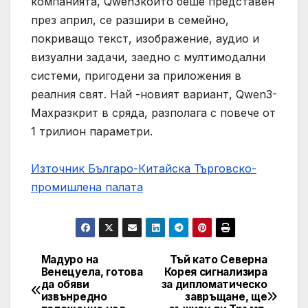
компанията, Qwen3който беше представен
през април, се разшири в семейно,
покриващо текст, изображение, аудио и
визуални задачи, заедно с мултимодални
системи, пригодени за приложения в
реалния свят. Най -новият вариант, Qwen3-
Maxразкрит в сряда, разполага с повече от
1 трилион параметри.
Източник Българо-Китайска Търговско-
промишлена палaта
Мадуро на
Тъй като Северна
Навигация
Венецуела, готова
Корея сигнализира
да обяви
за дипломатическо
извънредно
завръщане, ще