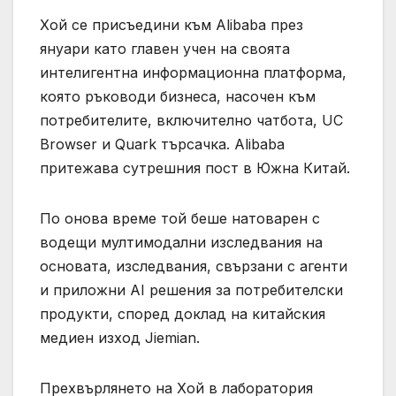
Хой се присъедини към Alibaba през
януари като главен учен на своята
интелигентна информационна платформа,
която ръководи бизнеса, насочен към
потребителите, включително чатбота, UC
Browser и Quark търсачка. Alibaba
притежава сутрешния пост в Южна Китай.
По онова време той беше натоварен с
водещи мултимодални изследвания на
основата, изследвания, свързани с агенти
и приложни AI решения за потребителски
продукти, според доклад на китайския
медиен изход Jiemian.
Прехвърлянето на Хой в лаборатория