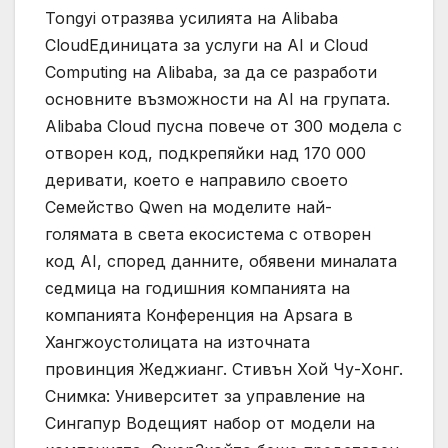
Tongyi отразява усилията на Alibaba
CloudЕдиницата за услуги на AI и Cloud
Computing на Alibaba, за да се разработи
основните възможности на AI на групата.
Alibaba Cloud пусна повече от 300 модела с
отворен код, подкрепяйки над 170 000
деривати, което е направило своето
Семейство Qwen на моделите най-
голямата в света екосистема с отворен
код AI, според данните, обявени миналата
седмица на годишния компанията на
компанията Конференция на Apsara в
Хангжоустолицата на източната
провинция Жеджианг. Стивън Хой Чу-Хонг.
Снимка: Университет за управление на
Сингапур Водещият набор от модели на