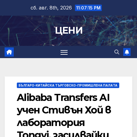
Skip
сб. авг. 8th, 2026
11:07:16 PM
to
content
ЦЕНИ
БЪЛГАРО-КИТАЙСКА ТЪРГОВСКО-ПРОМИШЛЕНА ПАЛAТА
Alibaba Transfers AI
учен Стивън Хой в
лаборатория
Tongyi, засилвайки