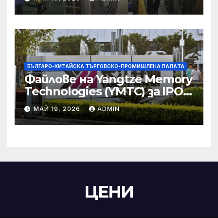
търговски консултации:
министерство
БЪЛГАРО-КИТАЙСКА ТЪРГОВСКО-ПРОМИШЛЕНА ПАЛAТА
Файлове на Yangtze Memory
Technologies (YMTC) за IPO
на STAR Market
МАЙ 19, 2026
ADMIN
ЦЕНИ