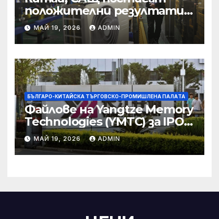
положителни резултати в
икономическите и
МАЙ 19, 2026
ADMIN
търговски консултации:
министерство
БЪЛГАРО-КИТАЙСКА ТЪРГОВСКО-ПРОМИШЛЕНА ПАЛAТА
Файлове на Yangtze Memory
Technologies (YMTC) за IPO
на STAR Market
МАЙ 19, 2026
ADMIN