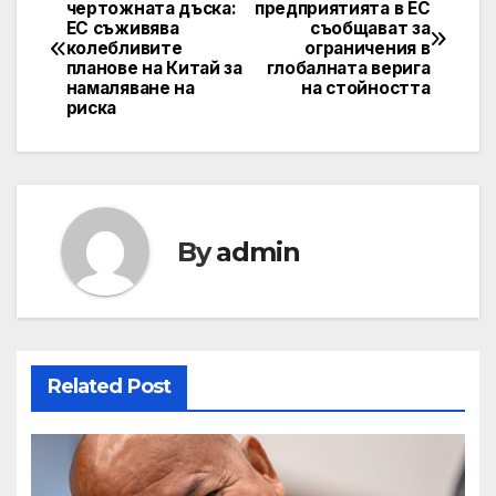
Навигация
чертожната дъска:
предприятията в ЕС
ЕС съживява
съобщават за
колебливите
ограничения в
планове на Китай за
глобалната верига
намаляване на
на стойността
риска
By
admin
Related Post