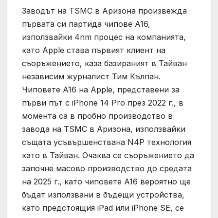
Заводът на TSMC в Аризона произвежда
първата си партида чипове A16,
използвайки 4nm процес на компанията,
като Apple става първият клиент на
съоръжението, каза базираният в Тайван
независим журналист Тим ​​Кълпан.
Чиповете A16 на Apple, представени за
първи път с iPhone 14 Pro през 2022 г., в
момента са в пробно производство в
завода на TSMC в Аризона, използвайки
същата усъвършенствана N4P технология
като в Тайван. Очаква се съоръжението да
започне масово производство до средата
на 2025 г., като чиповете A16 вероятно ще
бъдат използвани в бъдещи устройства,
като предстоящия iPad или iPhone SE, се