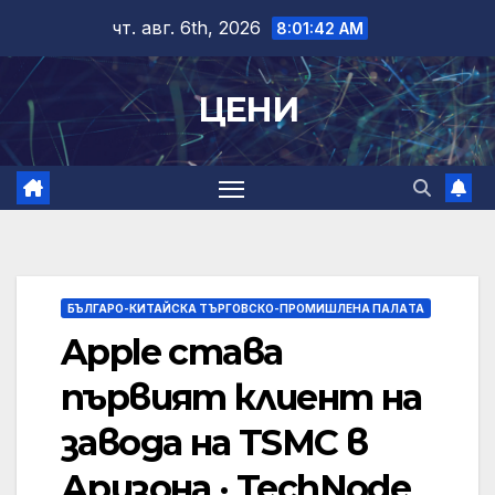
Skip
чт. авг. 6th, 2026
8:01:42 AM
to
content
ЦЕНИ
БЪЛГАРО-КИТАЙСКА ТЪРГОВСКО-ПРОМИШЛЕНА ПАЛAТА
Apple става
първият клиент на
завода на TSMC в
Аризона · TechNode