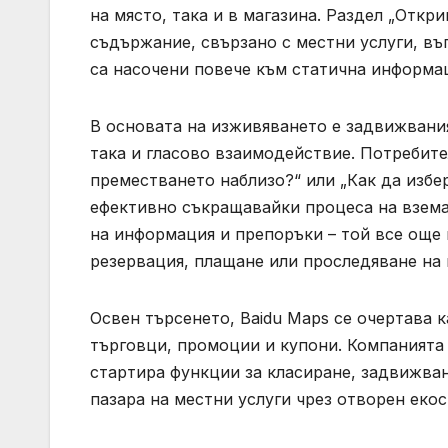
на място, така и в магазина. Раздел „Откр
съдържание, свързано с местни услуги, въ
са насочени повече към статична информа
В основата на изживяването е задвижвания
така и гласово взаимодействие. Потребите
преместването наблизо?“ или „Как да избе
ефективно съкращавайки процеса на взема
на информация и препоръки – той все още
резервация, плащане или проследяване на 
Освен търсенето, Baidu Maps се очертава 
търговци, промоции и купони. Компанията с
стартира функции за класиране, задвижван
пазара на местни услуги чрез отворен еко