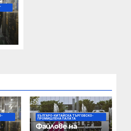
-
е и
о
О-
БЪЛГАРО-КИТАЙСКА ТЪРГОВСКО-
ПРОМИШЛЕНА ПАЛAТА
Файлове на