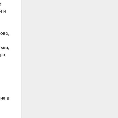
о
и и
тово,
ъки,
ира
не в