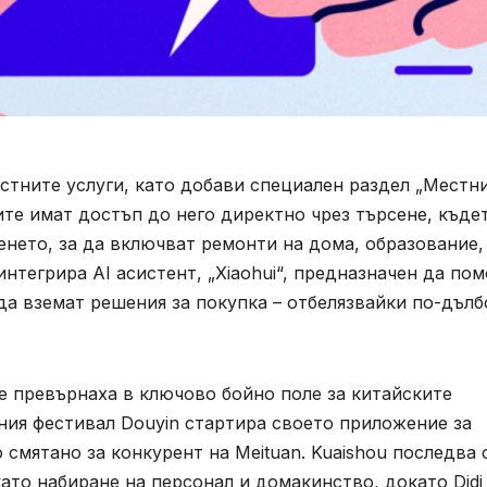
стните услуги, като добави специален раздел „Местн
ите имат достъп до него директно чрез търсене, къде
нето, за да включват ремонти на дома, образование,
интегрира AI асистент, „Xiaohui“, предназначен да пом
да вземат решения за покупка – отбелязвайки по-дълб
е превърнаха в ключово бойно поле за китайските
ния фестивал Douyin стартира своето приложение за
смятано за конкурент на Meituan. Kuaishou последва 
като набиране на персонал и домакинство, докато Didi