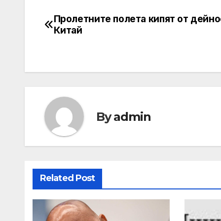
Пролетните полета кипят от дейно
Навигация
Китай
By
admin
Related Post