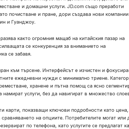
еместване и домашни услуги. JD.com също преработи
като почистване и пране, дори създава нови компании
ин и Гуанджоу.
разява както огромния мащаб на китайския пазар на
асилващата се конкуренция за вниманието на
ка се забавя.
иран към търсене. Интерфейсът е изчистен и фокусира
тните ежедневни нужди с минимално триене. Катего
реместване, хранене и пътна помощ са ясно сегменти
а намират услуги, без да навигират в множество слоев
ти карти, показващи ключови подробности като цена,
а сравняването на опциите. Потребителите могат или 
езервират по телефона, като услугите се предлагат к