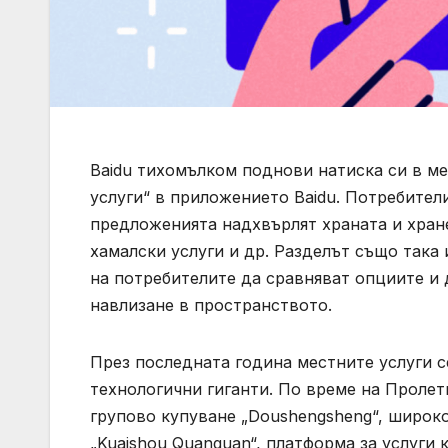
Baidu тихомълком поднови натиска си в ме
услуги“ в приложението Baidu. Потребител
предложенията надхвърлят храната и хране
хамалски услуги и др. Разделът също така 
на потребителите да сравняват опциите и 
навлизане в пространството.
През последната година местните услуги с
технологични гиганти. По време на Пролет
групово купуване „Doushengsheng“, широко 
„Kuaishou Quanquan“, платформа за услуги 