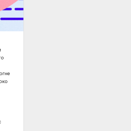
и
то
огне
око
с