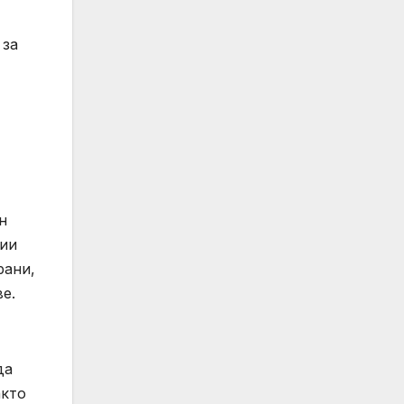
 за
н
рии
рани,
е.
да
акто