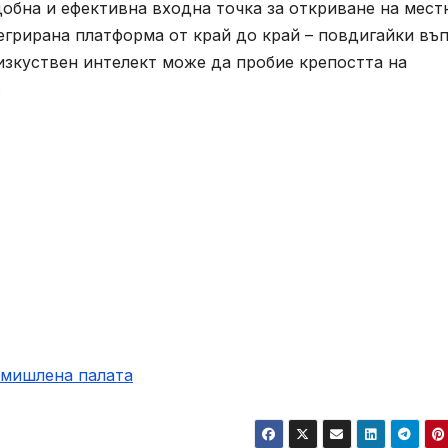
добна и ефективна входна точка за откриване на мест
тегрирана платформа от край до край – повдигайки въ
 изкуствен интелект може да пробие крепостта на
.
омишлена палaта