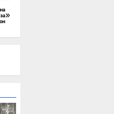
на
 за
он