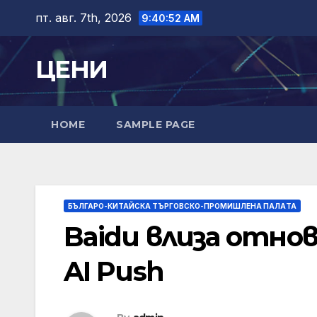
Skip
пт. авг. 7th, 2026
9:40:53 AM
to
content
ЦЕНИ
HOME
SAMPLE PAGE
БЪЛГАРО-КИТАЙСКА ТЪРГОВСКО-ПРОМИШЛЕНА ПАЛAТА
Baidu влиза отнов
AI Push