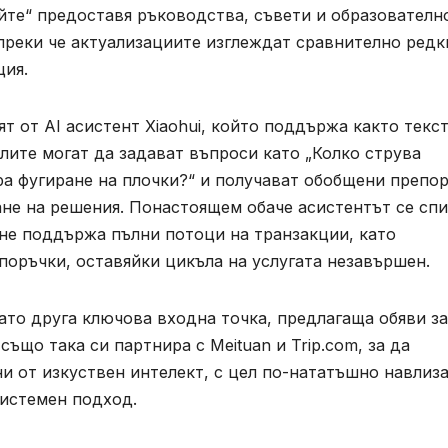
ийте“ предоставя ръководства, съвети и образователн
преки че актуализациите изглеждат сравнително редк
ция.
т от AI асистент Xiaohui, който поддържа както текс
лите могат да задават въпроси като „Колко струва
ра фугиране на плочки?“ и получават обобщени препор
не на решения. Понастоящем обаче асистентът се сп
 не поддържа пълни потоци на транзакции, като
поръчки, оставяйки цикъла на услугата незавършен.
като друга ключова входна точка, предлагаща обяви за
ъщо така си партнира с Meituan и Trip.com, за да
и от изкуствен интелект, с цел по-нататъшно навлиза
системен подход.