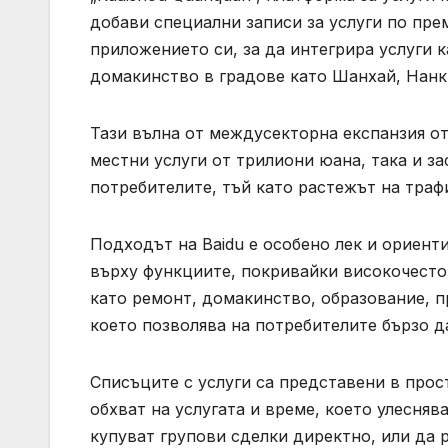
добави специални записи за услуги по пр
приложението си, за да интегрира услуги 
домакинство в градове като Шанхай, Нанк
Тази вълна от междусекторна експанзия от
местни услуги от трилиони юана, така и з
потребителите, тъй като растежът на трафи
Подходът на Baidu е особено лек и ориент
върху функциите, покривайки високочесто
като ремонт, домакинство, образование, п
което позволява на потребителите бързо д
Списъците с услуги са представени в прос
обхват на услугата и време, което улесняв
купуват групови сделки директно, или да р