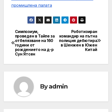
промишлена палaта
Симпозиум,
Роботизиран
Навигация
проведен в Тайпе за
командир на пътна
отбелязване на 160
полиция дебютира
години от
в Шенжен в Южен
рождението на д-р
Китай
Сун Ятсен
By
admin