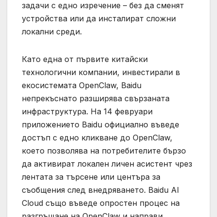
задачи с едно изречение – без да сменят
устройства или да инсталират сложни
локални среди.
Като една от първите китайски
технологични компании, инвестирали в
екосистемата OpenClaw, Baidu
непрекъснато разширява свързаната
инфраструктура. На 14 февруари
приложението Baidu официално въведе
достъп с едно кликване до OpenClaw,
което позволява на потребителите бързо
да активират локален личен асистент чрез
лентата за търсене или центъра за
съобщения след внедряването. Baidu AI
Cloud също въведе опростен процес на
разгръщане на OpenClaw и направи