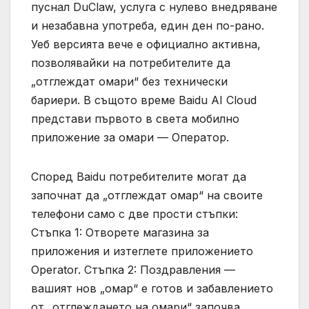
пуснал DuClaw, услуга с нулево внедряване
и незабавна употреба, един ден по-рано.
Уеб версията вече е официално активна,
позволявайки на потребителите да
„отглеждат омари“ без технически
бариери. В същото време Baidu AI Cloud
представи първото в света мобилно
приложение за омари — Оператор.
Според Baidu потребителите могат да
започнат да „отглеждат омар“ на своите
телефони само с две прости стъпки:
Стъпка 1: Отворете магазина за
приложения и изтеглете приложението
Operator. Стъпка 2: Поздравления —
вашият нов „омар“ е готов и забавлението
от „отглеждането на омари“ започва.