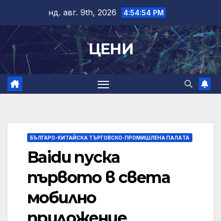
Skip
нд. авг. 9th, 2026
4:54:54 PM
to
content
ЦЕНИ
БЪЛГАРО-КИТАЙСКА ТЪРГОВСКО-ПРОМИШЛЕНА ПАЛAТА
Baidu пуска
първото в света
мобилно
приложение