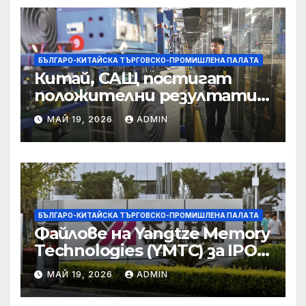
корпоративната
престъпност
БЪЛГАРО-КИТАЙСКА ТЪРГОВСКО-ПРОМИШЛЕНА ПАЛAТА
Китай, САЩ постигат
положителни резултати в
икономическите и
МАЙ 19, 2026
ADMIN
търговски консултации:
министерство
БЪЛГАРО-КИТАЙСКА ТЪРГОВСКО-ПРОМИШЛЕНА ПАЛAТА
Файлове на Yangtze Memory
Technologies (YMTC) за IPO
на STAR Market
МАЙ 19, 2026
ADMIN