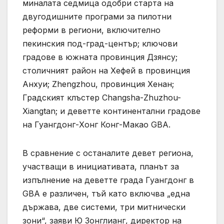
миналата седмица одобри старта на
двугодишните програми за пилотни
реформи в региони, включително
пекинския под-град-център; ключови
градове в южната провинция Дзянсу;
столичният район на Хефей в провинция
Анхуи; Zhengzhou, провинция Хенан;
Градският клъстер Changsha-Zhuzhou-
Xiangtan; и деветте континентални градове
на Гуангдонг-Хонг Конг-Макао GBA.
В сравнение с останалите девет региона,
участващи в инициативата, планът за
изпълнение на деветте града Гуангдонг в
GBA е различен, тъй като включва „една
държава, две системи, три митнически
зони“, заяви Ю Зонглианг, директор на