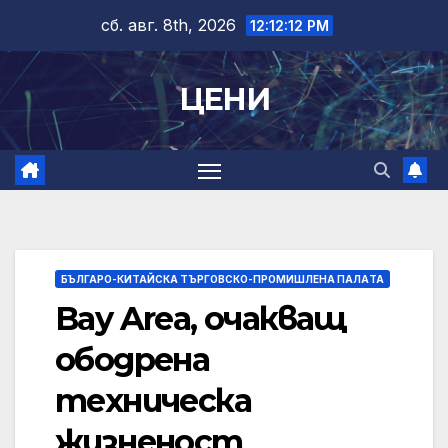
Skip
сб. авг. 8th, 2026
12:12:13 PM
to
content
ЦЕНИ
БЪЛГАРО-КИТАЙСКА ТЪРГОВСКО-ПРОМИШЛЕНА ПАЛAТА
Bay Area, очакващ
ободрена
техническа
жизненост