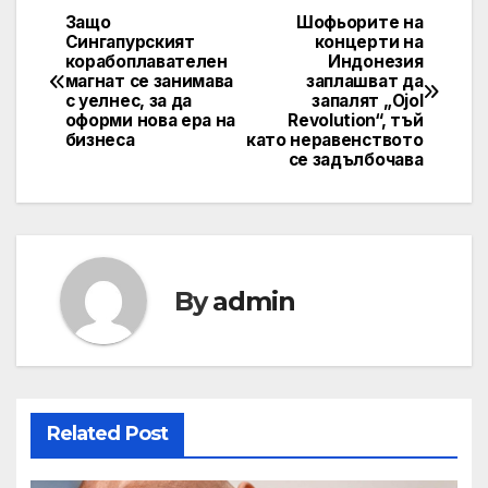
Защо
Шофьорите на
Навигация
Сингапурският
концерти на
корабоплавателен
Индонезия
магнат се занимава
заплашват да
с уелнес, за да
запалят „Ojol
оформи нова ера на
Revolution“, тъй
бизнеса
като неравенството
се задълбочава
By
admin
Related Post