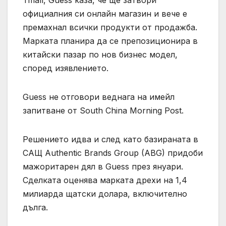
Tmall, Guess каза, че ще затвори
официалния си онлайн магазин и вече е
премахнал всички продукти от продажба.
Марката планира да се препозиционира в
китайски пазар по нов бизнес модел,
според изявлението.
Guess не отговори веднага на имейл
запитване от South China Morning Post.
Решението идва и след като базираната в
САЩ Authentic Brands Group (ABG) придоби
мажоритарен дял в Guess през януари.
Сделката оценява марката дрехи на 1,4
милиарда щатски долара, включително
дълга.