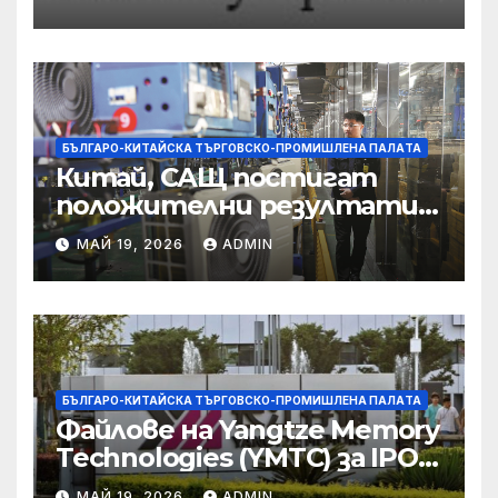
съсредоточи върху
борбата с
корпоративната
престъпност
БЪЛГАРО-КИТАЙСКА ТЪРГОВСКО-ПРОМИШЛЕНА ПАЛAТА
Китай, САЩ постигат
положителни резултати в
икономическите и
МАЙ 19, 2026
ADMIN
търговски консултации:
министерство
БЪЛГАРО-КИТАЙСКА ТЪРГОВСКО-ПРОМИШЛЕНА ПАЛAТА
Файлове на Yangtze Memory
Technologies (YMTC) за IPO
на STAR Market
МАЙ 19, 2026
ADMIN