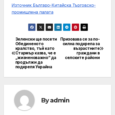
Източник Българо-Китайска Търговско-
промишлена палaта
Зеленски ще посети
Призовава се за по-
Навигация
Обединеното
силна подкрепа за
кралство, тъй като
възрастните
Стармър казва, че е
граждани в
„жизненоважно“ да
селските райони
продължи да
подкрепя Украйна
By
admin