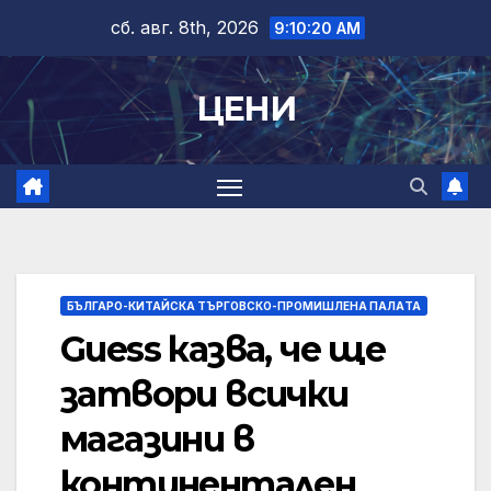
Skip
сб. авг. 8th, 2026
9:10:21 AM
to
content
ЦЕНИ
БЪЛГАРО-КИТАЙСКА ТЪРГОВСКО-ПРОМИШЛЕНА ПАЛAТА
Guess казва, че ще
затвори всички
магазини в
континентален