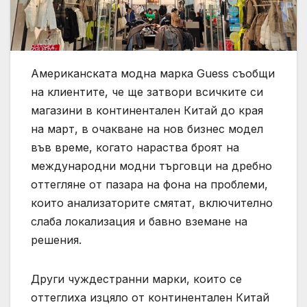
Американската модна марка Guess съобщи
на клиентите, че ще затвори всичките си
магазини в континентален Китай до края
на март, в очакване на нов бизнес модел
във време, когато нараства броят на
международни модни търговци на дребно
оттегляне от пазара на фона на проблеми,
които анализаторите смятат, включително
слаба локализация и бавно вземане на
решения.
Други чуждестранни марки, които се
оттеглиха изцяло от континентален Китай