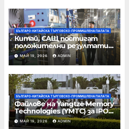
борбата с
корпоративната
престъпност
БЪЛГАРО-КИТАЙСКА ТЪРГОВСКО-ПРОМИШЛЕНА ПАЛAТА
Китай, САЩ постигат
положителни резултати в
икономическите и
МАЙ 19, 2026
ADMIN
търговски консултации:
министерство
БЪЛГАРО-КИТАЙСКА ТЪРГОВСКО-ПРОМИШЛЕНА ПАЛAТА
Файлове на Yangtze Memory
Technologies (YMTC) за IPO
на STAR Market
МАЙ 19, 2026
ADMIN