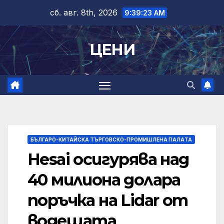
Skip
сб. авг. 8th, 2026
9:39:23 AM
to
content
ЦЕНИ
БЪЛГАРО-КИТАЙСКА ТЪРГОВСКО-ПРОМИШЛЕНА ПАЛAТА
Hesai осигурява над
40 милиона долара
поръчка на Lidar от
водещата