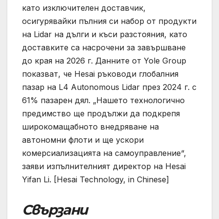
като изключителен доставчик,
осигурявайки пълния си набор от продукти
на Lidar на дълги и къси разстояния, като
доставките са насрочени за завършване
до края на 2026 г. Данните от Yole Group
показват, че Hesai ръководи глобалния
пазар на L4 Autonomous Lidar през 2024 г. с
61% пазарен дял. „Нашето технологично
предимство ще продължи да подкрепя
широкомащабното внедряване на
автономни флоти и ще ускори
комерсиализацията на самоуправление“,
заяви изпълнителният директор на Hesai
Yifan Li. [Hesai Technology, in Chinese]
Свързани