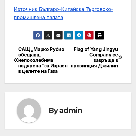
Източник Българо-Китайска Търговско-
промишлена палaта
САЩ „Марко Рубио
Flag of Yang Jingyu
Навигация
обещава„
Company се
непоколебима
завръща в
подкрепа “за Израел
провинция Джилин
в целите на Газа
By
admin