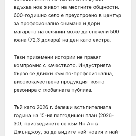
вдъхва нов живот на местните общности.
600-годишно село е преустроено в център
за професионално снимане и дори
магарето на селянин може да спечели 500
юана (72,3 долара) на ден като екстра.
Тези приземени истории не правят
компромис с качеството. Индустрията
бързо се движи към по-професионална,
висококачествена продукция, която
резонира с глобалната публика.
Тъй като 2026 г. бележи встъпителната
година на 15-ия петгодишен план (2026-
30), присъединете се към Ян Ан в
Джънджоу, за да видите най-новия и най-