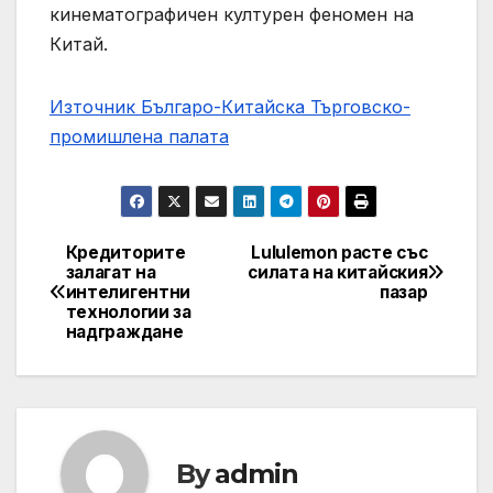
кинематографичен културен феномен на
Китай.
Източник Българо-Китайска Търговско-
промишлена палaта
Кредиторите
Lululemon расте със
Навигация
залагат на
силата на китайския
интелигентни
пазар
технологии за
надграждане
By
admin