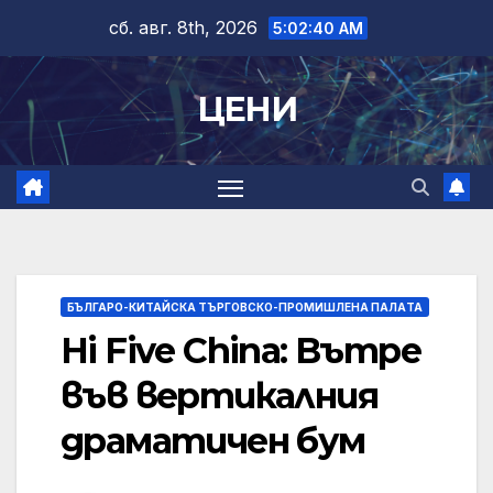
Skip
сб. авг. 8th, 2026
5:02:40 AM
to
content
ЦЕНИ
БЪЛГАРО-КИТАЙСКА ТЪРГОВСКО-ПРОМИШЛЕНА ПАЛAТА
Hi Five China: Вътре
във вертикалния
драматичен бум