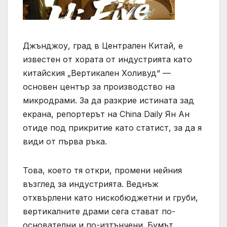
Джънджоу, град в Централен Китай, е
известен от хората от индустрията като
китайския „Вертикален Холивуд“ —
основен център за производство на
микродрами. За да разкрие истината зад
екрана, репортерът на China Daily Ян Ан
отиде под прикритие като статист, за да я
види от първа ръка.
Това, което тя откри, промени нейния
възглед за индустрията. Веднъж
отхвърлени като нискобюджетни и груби,
вертикалните драми сега стават по-
основателни и по-изтънчени. Бумът