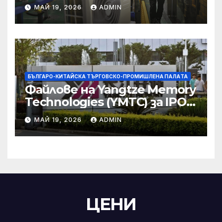
икономическите и
МАЙ 19, 2026
ADMIN
търговски консултации:
министерство
БЪЛГАРО-КИТАЙСКА ТЪРГОВСКО-ПРОМИШЛЕНА ПАЛAТА
Файлове на Yangtze Memory
Technologies (YMTC) за IPO
на STAR Market
МАЙ 19, 2026
ADMIN
ЦЕНИ