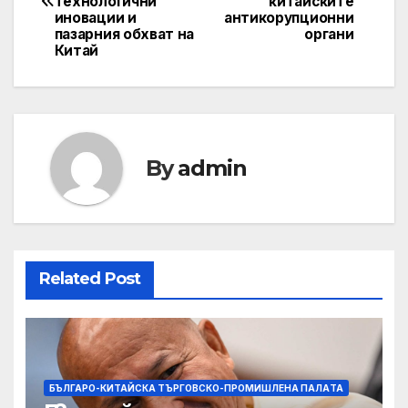
технологични
китайските
иновации и
антикорупционни
пазарния обхват на
органи
Китай
By
admin
Related Post
БЪЛГАРО-КИТАЙСКА ТЪРГОВСКО-ПРОМИШЛЕНА ПАЛAТА