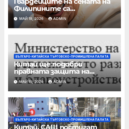
Гвардейците на сената на
Филипините са
разследвани за стрелба,
МАЙ 19, 2026
ADMIN
докато сенаторът беглец
бяга
БЪЛГАРО-КИТАЙСКА ТЪРГОВСКО-ПРОМИШЛЕНА ПАЛAТА
Китай ще подобри
правната защита на
предприятията, ще се
МАЙ 19, 2026
ADMIN
съсредоточи върху
борбата с
корпоративната
престъпност
БЪЛГАРО-КИТАЙСКА ТЪРГОВСКО-ПРОМИШЛЕНА ПАЛAТА
Китай, САЩ постигат