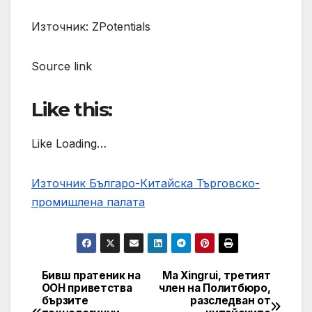
Източник: ZPotentials
Source link
Like this:
Like Loading…
Източник Българо-Китайска Търговско-
промишлена палaта
Бивш пратеник на
Ma Xingrui, третият
Навигация
ООН приветства
член на Политбюро,
бързите
разследван от