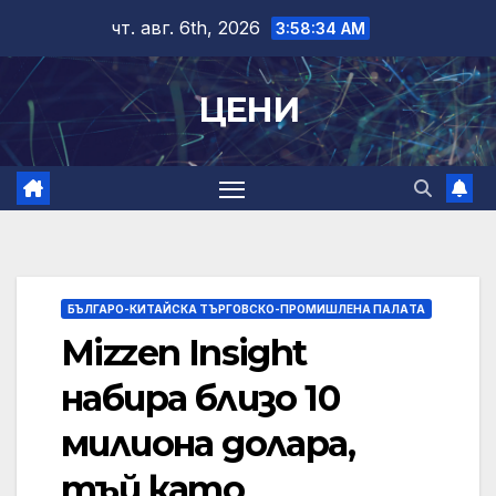
Skip
чт. авг. 6th, 2026
3:58:35 AM
to
content
ЦЕНИ
БЪЛГАРО-КИТАЙСКА ТЪРГОВСКО-ПРОМИШЛЕНА ПАЛAТА
Mizzen Insight
набира близо 10
милиона долара,
тъй като