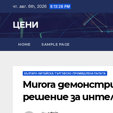
Skip
чт. авг. 6th, 2026
8:13:29 PM
to
content
ЦЕНИ
HOME
SAMPLE PAGE
БЪЛГАРО-КИТАЙСКА ТЪРГОВСКО-ПРОМИШЛЕНА ПАЛAТА
Murora демонстри
решение за инте