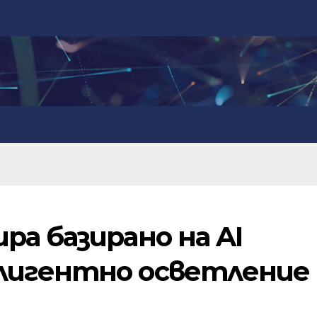
ра базирано на AI
лигентно осветление