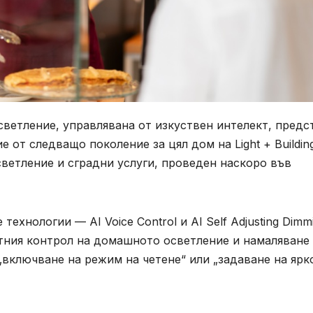
светление, управлявана от изкуствен интелект, предс
 от следващо поколение за цял дом на Light + Buildin
светление и сградни услуги, проведен наскоро във
ехнологии — AI Voice Control и AI Self Adjusting Dimm
тния контрол на домашното осветление и намаляване
включване на режим на четене“ или „задаване на ярк