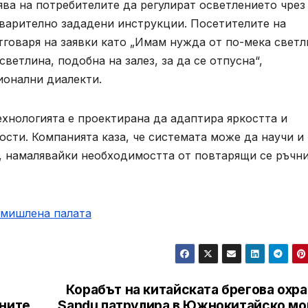
ява на потребителите да регулират осветлението чрез
едварително зададени инструкции. Посетителите на
тговаря на заявки като „Имам нужда от по-мека светл
ветлина, подобна на залез, за ​​да се отпусна“,
ионални диалекти.
ехнологията е проектирана да адаптира яркостта и
сти. Компанията каза, че системата може да научи и
, намалявайки необходимостта от повтарящи се ръчн
омишлена палaта
Корабът на китайската брегова охр
мните
Sandu патрулира в Южнокитайско мо