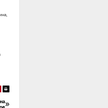
ина,
и
ана
ре