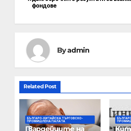
фондове
By
admin
Related Post
БЪЛГАРО-КИТАЙСКА ТЪРГОВСКО-
БЪЛГАР
ПРОМИШЛЕНА ПАЛAТА
ПРОМИШ
Гвардейците на
Кит