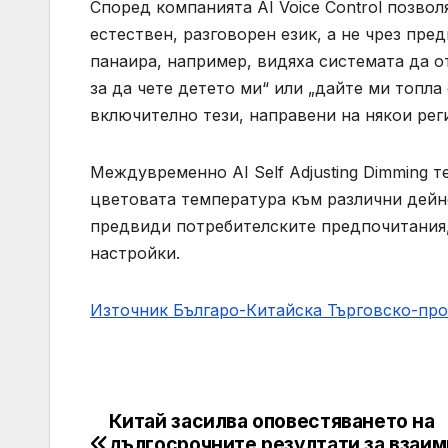
Според компанията AI Voice Control позвол
естествен, разговорен език, а не чрез пр
панаира, например, видяха системата да о
за да чете детето ми“ или „дайте ми топла с
включително тези, направени на някои рег
Междувременно AI Self Adjusting Dimming т
цветовата температура към различни дейно
предвиди потребителските предпочитания
настройки.
Източник Българо-Китайска Търговско-пр
Китай засилва оповестяването на
Навигация
дългосрочните резултати за взаи