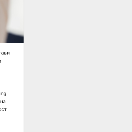
тави
g
ing
 на
ост