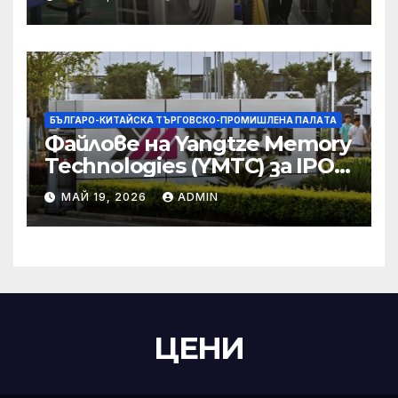
търговски консултации:
министерство
БЪЛГАРО-КИТАЙСКА ТЪРГОВСКО-ПРОМИШЛЕНА ПАЛAТА
Файлове на Yangtze Memory
Technologies (YMTC) за IPO
на STAR Market
МАЙ 19, 2026
ADMIN
ЦЕНИ