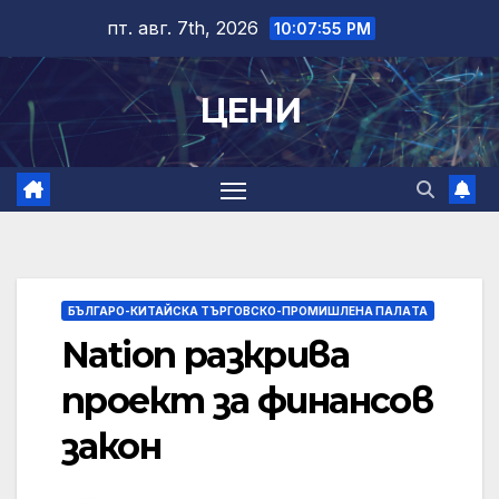
Skip
пт. авг. 7th, 2026
10:07:55 PM
to
content
ЦЕНИ
БЪЛГАРО-КИТАЙСКА ТЪРГОВСКО-ПРОМИШЛЕНА ПАЛAТА
Nation разкрива
проект за финансов
закон