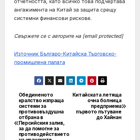
отчетността, като всичко това подчертава
ангажимента на Китай за защита срещу
системни финансови рискове.
Свържете се с авторите на [email protected]
Източник Българо-Китайска Търговско-
промишлена палaта
Обединеното
Китайската летяща
Навигация
кралство изпраща
очна болница
системи за
предприема
противовъздушна
първото пътуване
отбрана в
до Хайнан
Персийския залив,
за да помогне за
противодействието
на иранските