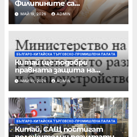
Филипините са
разследвани за стрелба,
МАЙ 19, 2026
ADMIN
докато сенаторът беглец
бяга
БЪЛГАРО-КИТАЙСКА ТЪРГОВСКО-ПРОМИШЛЕНА ПАЛAТА
Китай ще подобри
правната защита на
предприятията, ще се
МАЙ 19, 2026
ADMIN
съсредоточи върху
борбата с
корпоративната
престъпност
БЪЛГАРО-КИТАЙСКА ТЪРГОВСКО-ПРОМИШЛЕНА ПАЛAТА
Китай, САЩ постигат
положителни резултати в