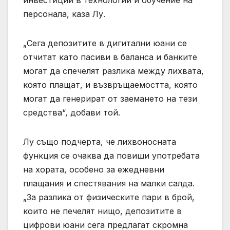
инвестиции в технологии и обучение на
персонала, каза Лу.
„Сега депозитите в дигитални юани се
отчитат като пасиви в баланса и банките
могат да спечелят разлика между лихвата,
която плащат, и възвръщаемостта, която
могат да генерират от заемането на тези
средства“, добави той.
Лу също подчерта, че лихвоносната
функция се очаква да повиши употребата
на хората, особено за ежедневни
плащания и спестявания на малки салда.
„За разлика от физическите пари в брой,
които не печелят нищо, депозитите в
цифрови юани сега предлагат скромна