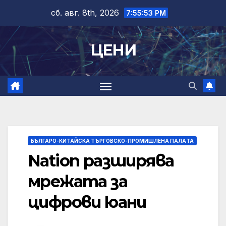
Skip
сб. авг. 8th, 2026
7:55:54 PM
to
content
ЦЕНИ
БЪЛГАРО-КИТАЙСКА ТЪРГОВСКО-ПРОМИШЛЕНА ПАЛAТА
Nation разширява
мрежата за
цифрови юани