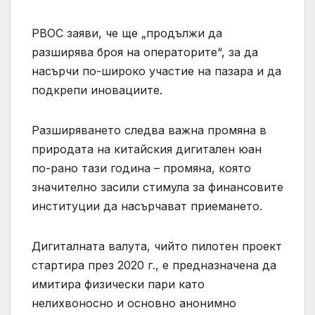
PBOC заяви, че ще „продължи да
разширява броя на операторите“, за да
насърчи по-широко участие на пазара и да
подкрепи иновациите.
Разширяването следва важна промяна в
природата на китайския дигитален юан
по-рано тази година – промяна, която
значително засили стимула за финансовите
институции да насърчават приемането.
Дигиталната валута, чийто пилотен проект
стартира през 2020 г., е предназначена да
имитира физически пари като
нелихвоносно и основно анонимно