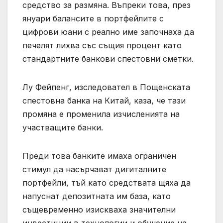
средство за размяна. Въпреки това, през
януари балансите в портфейлите с
цифрови юани с реално име започнаха да
печелят лихва със същия процент като
стандартните банкови спестовни сметки.
Лу Фейпенг, изследовател в Пощенската
спестовна банка на Китай, каза, че тази
промяна е променила изчисленията на
участващите банки.
Преди това банките имаха ограничен
стимул да насърчават дигиталните
портфейли, тъй като средствата щяха да
напуснат депозитната им база, като
същевременно изискваха значителни