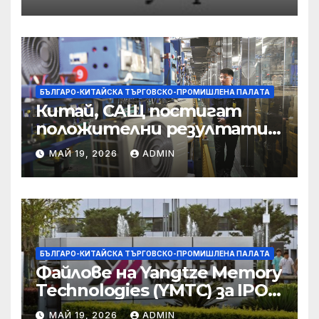
съсредоточи върху
борбата с
корпоративната
престъпност
БЪЛГАРО-КИТАЙСКА ТЪРГОВСКО-ПРОМИШЛЕНА ПАЛAТА
Китай, САЩ постигат
положителни резултати в
икономическите и
МАЙ 19, 2026
ADMIN
търговски консултации:
министерство
БЪЛГАРО-КИТАЙСКА ТЪРГОВСКО-ПРОМИШЛЕНА ПАЛAТА
Файлове на Yangtze Memory
Technologies (YMTC) за IPO
на STAR Market
МАЙ 19, 2026
ADMIN