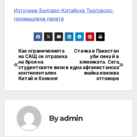
Източник Българо-Китайска Търговско-
промишлена палaта
Как ограниченията
Стачка в Пакистан
Навигация
на САЩ се отразиха
уби сина й в
на броя на
клиниката. Сега
студентските визи в
една афганистанска
континентален
майка изисква
Китай и Хонконг
отговори
By
admin