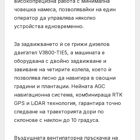
високопрецизна работа с минимална
човешка намеса, позволявайки на един
оператор да управлява няколко
устройства едновременно.
За задвижването ѝ се грижи дизелов
двигател V3800-TIE5, а машината е
оборудвана с двойно задвижване и
завиване на четирите колела, което ѝ
позволява лесно да навигира в овощни
градини и плантации. Нейната AGC
навигационна система, комбинираща RTK
GPS и LiDAR технология, гарантира точно
следване на траекторията дори по
склонове с наклон до 10 градуса.
Въздушната вентилаторна пръскачка на