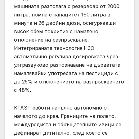
машината разполага с резервоар от 2000
литра, помпа с капацитет 160 литра в
минута и 26 двойни дюзи, осигуряващи
висок обем покритие с намалено
отклонение на разпръскване.
Интегрираната технология H3O
автоматично регулира дозировката чрез
ултразвуково разпознаване на дърветата,
намалявайки употребата на пестициди с
до 25% и отклонението на разпръскването
с 48%.
KFAST работи напълно автономно от
началото до края. Границите на полето,
междуредията и обръщателните ивици се
дефинират дигитално, след което се