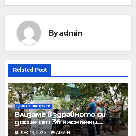
By
admin
Related Post
ЦЕНИ НА ПРОДУКТИ
Влизаме в здравното си
досие от 36 населени
места • МЗ
ДЕК. 16, 2025
ADMIN