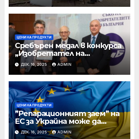
ЦЕНИ НА ПРОДУКТИ
Сребърен медал в конкурса
„Изобретател на
годината“ за учени от БАН
ДЕК. 16, 2025
ADMIN
ЦЕНИ НА ПРОДУКТИ
”Репарационният заем” на
ЕС за Украйна може да
достигне 130 милиарда
ДЕК. 16, 2025
ADMIN
евро