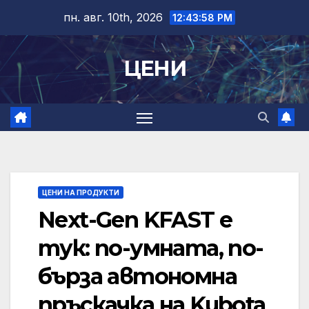
Skip
пн. авг. 10th, 2026
12:43:59 PM
to
content
ЦЕНИ
ЦЕНИ НА ПРОДУКТИ
Next-Gen KFAST е
тук: по-умната, по-
бърза автономна
пръскачка на Kubota