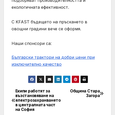
подобряват производителността и
екологичната ефективност.
С KFAST бъдещето на пръскането в
овощни градини вече се оформя.
Наши спонсори са:
Български трактори на добри цени при
изключително качество
Екипи работят за
Община Стара
Навигация
възстановяване на
Загора
електрозахранването
в централната част
на София