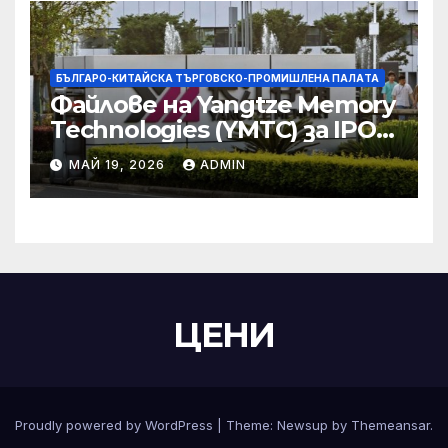
БЪЛГАРО-КИТАЙСКА ТЪРГОВСКО-ПРОМИШЛЕНА ПАЛAТА
Файлове на Yangtze Memory
Technologies (YMTC) за IPO
на STAR Market
МАЙ 19, 2026
ADMIN
ЦЕНИ
Proudly powered by WordPress
|
Theme:
Newsup
by
Themeansar
.