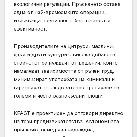
екологични регулации. Пръскането остава
една от най-времеемките операции,
изискваща прецизност, безопасност и
ефективност.
Производителите на цитруси, маслини,
ядки и други култури с висока добавена
стойнопст се нуждаят от решения, които
намаляват зависимостта от ръчен труд,
минимизират употребата на химикали и
гарантират последователно третиране на
големи и често разпокъсани площи.
KFAST е проектиран да отговори директно
на тези предизвикателства. Автономната
пръскачка осигурява надеждна,